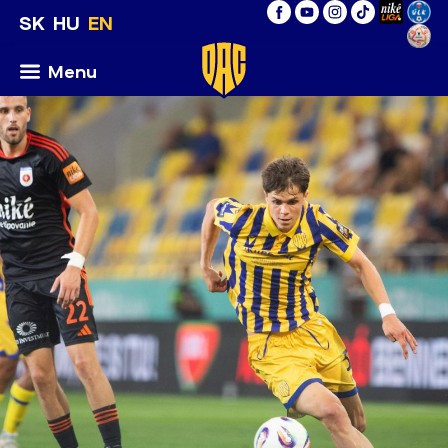
SK
HU
EN
Menu