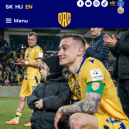
SK
HU
EN
Menu