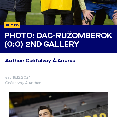
PHOTO
PHOTO: DAC-RUŽOMBEROK
(0:0) 2ND GALLERY
Author: Cséfalvay Á.András
sat 18.12.2021
Cséfalvay Á.András