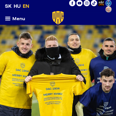
SK
HU
EN
Menu