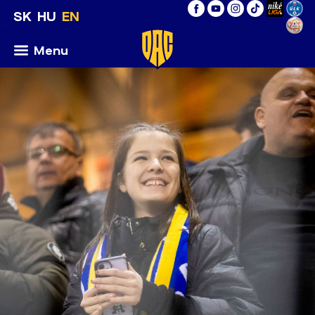
SK
HU
EN
Menu