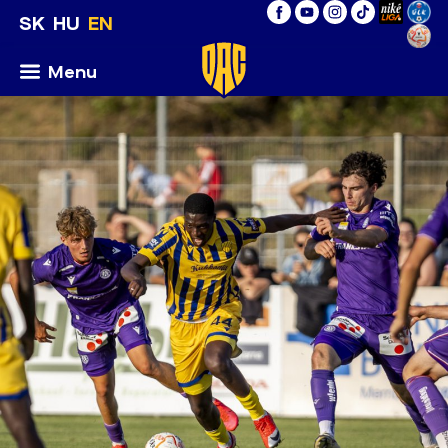
SK
HU
EN
Menu