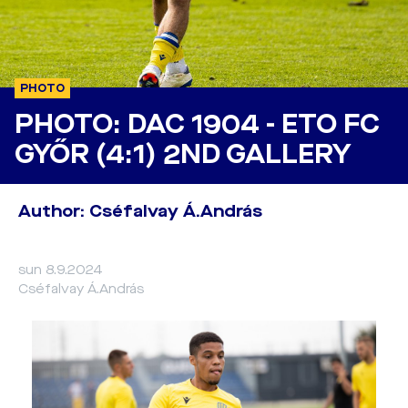
PHOTO
PHOTO: DAC 1904 - ETO FC
GYŐR (4:1) 2ND GALLERY
Author: Cséfalvay Á.András
sun 8.9.2024
Cséfalvay Á.András