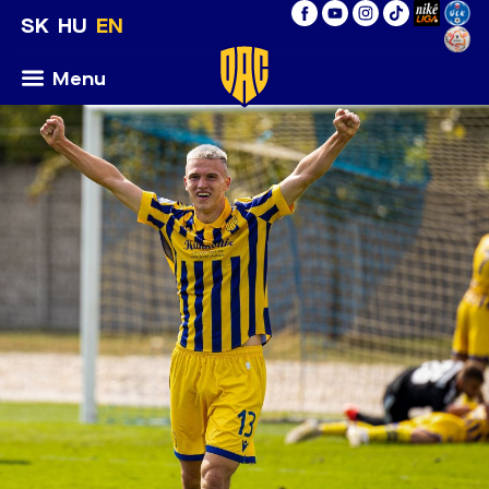
SK
HU
EN
Menu