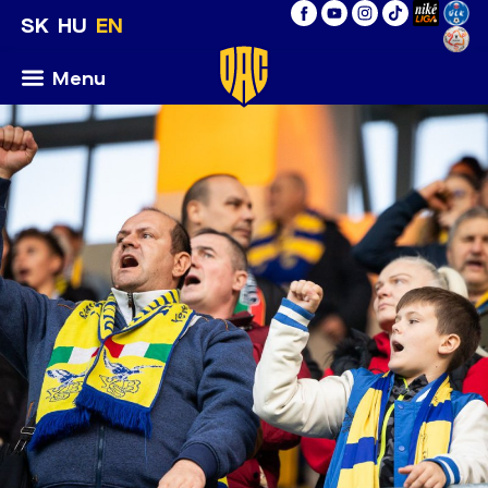
SK
HU
EN
Menu