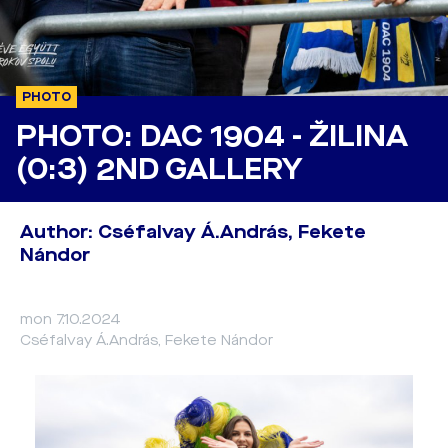
PHOTO
PHOTO: DAC 1904 - ŽILINA
(0:3) 2ND GALLERY
Author: Cséfalvay Á.András, Fekete
Nándor
mon 7.10.2024
Cséfalvay Á.András, Fekete Nándor