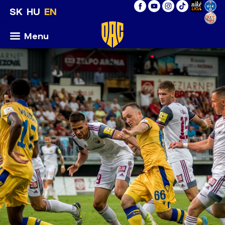
SK
HU
EN
Menu