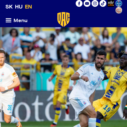
SK
HU
EN
Menu