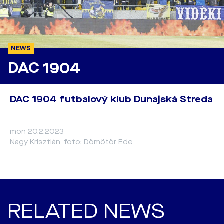
NEWS
DAC 1904
DAC 1904 futbalový klub Dunajská Streda
mon 20.2.2023
Nagy Krisztián, foto: Dömötör Ede
RELATED NEWS