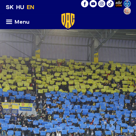
SK
HU
EN
Menu