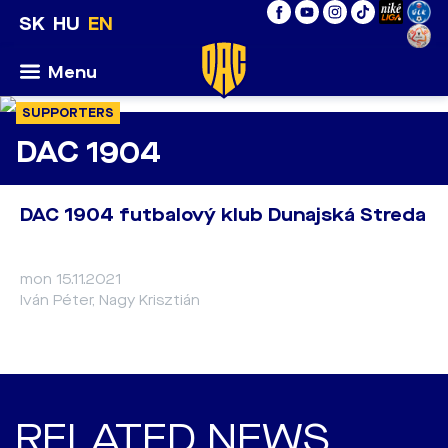
SK
HU
EN
Menu
SUPPORTERS
DAC 1904
DAC 1904 futbalový klub Dunajská Streda
mon 15.11.2021
Iván Péter, Nagy Krisztián
RELATED NEWS