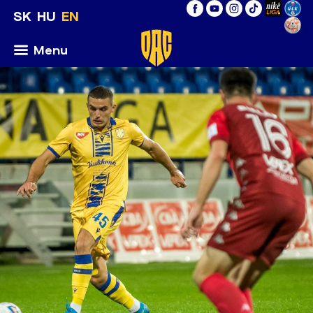
SK
HU
EN
Menu