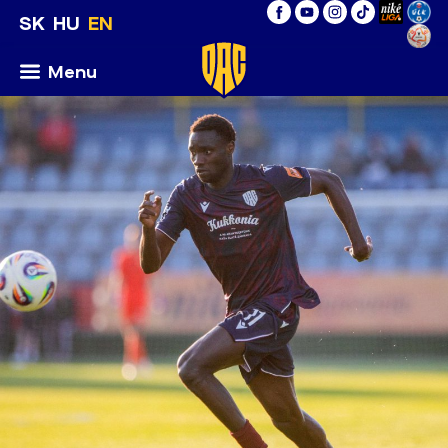
SK
HU
EN
Menu