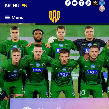
SK
HU
EN
Menu