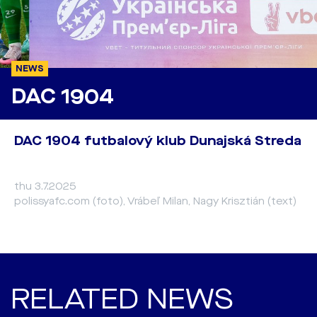
NEWS
DAC 1904
DAC 1904 futbalový klub Dunajská Streda
thu 3.7.2025
polissyafc.com (foto), Vrábeľ Milan, Nagy Krisztián (text)
RELATED NEWS