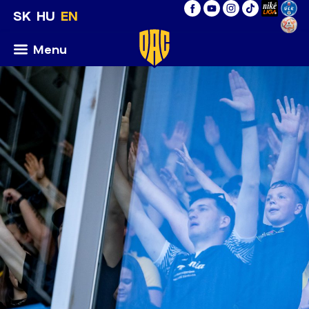
SK
HU
EN
Menu