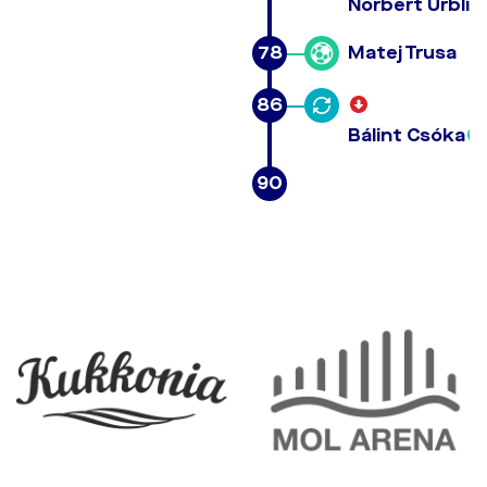
Norbert Urblík
78
Matej Trusa
86
Bálint Csóka
90