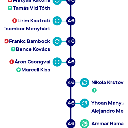
Mátyás Katona
46
Tamás Vid Tóth
Lirim Kastrati
46
Zsombor Menyhárt
Frankc Bambock
46
Bence Kovács
Áron Csongvai
46
Marcell Kiss
46
Nikola Krstović
46
Yhoan Many A
Alejandro Men
46
Ammar Ramad