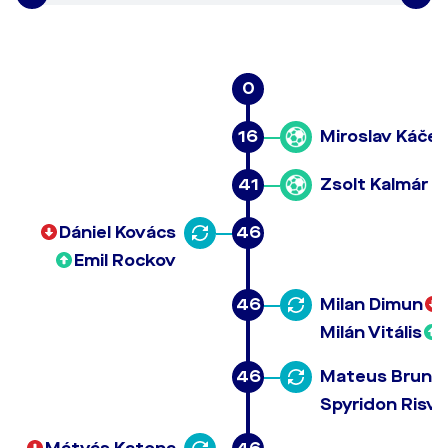
0
16
Miroslav Káčer
41
Zsolt Kalmár
Dániel Kovács
46
Emil Rockov
46
Milan Dimun
Milán Vitális
46
Mateus Brunet
Spyridon Risva