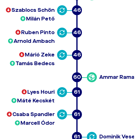
Szablocs Schön
46
Milán Pető
Ruben Pinto
46
Arnold Ambach
Márió Zeke
46
Tamás Bedecs
60
Ammar Ramad
Lyes Houri
61
Máté Kecskét
Csaba Spandler
61
Marcell Ódor
61
Dominik Vesel