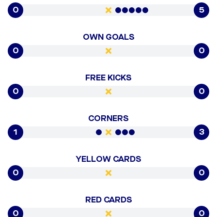
0
5
OWN GOALS
0
0
FREE KICKS
0
0
CORNERS
1
3
YELLOW CARDS
0
0
RED CARDS
0
0