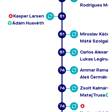
Rodrigues Me
Kasper Larsen
61
Ádám Husvéth
61
Miroslav Káčer
Máté Szolgai
61
Carlos Alexand
Lukas Leginus
74
Ammar Ramad
Aleš Čermák
74
Zsolt Kalmár
Matej Trusa
74