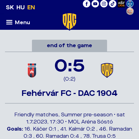
SK
HU
EN
Menu
end of the game
0:5
(0:2)
Fehérvár FC - DAC 1904
Friendly matches, Summer pre-season • sat
1.7.2023, 17:30 • MOL Aréna Sóstó
Goals:
16. Káčer 0:1 , 41. Kalmár 0:2 , 46. Ramadan
0:3 , 60. Ramadan 0:4 , 78. Trusa 0:5