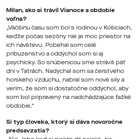
Milan, ako si trávil Vianoce a obdobie
voľna?
„Väčšinu času som bol s rodinou v Košiciach,
keďže počas sezóny nie je moc priestor na
ich návštevu. Pobehal som celé
príbuzenstvo a oddýchol som si aj
psychicky. So snúbenicou sme strávili päť
dní v Tatrách. Nadýchal som sa čerstvého
horského vzduchu, nabral som nové sily a
verím, že som si dostatočne oddýchol, aby
som bol pripravený na nadchádzajúce ťažké
obdobie.“
Si typ človeka, ktorý si dáva novoročne
predsavzatia?