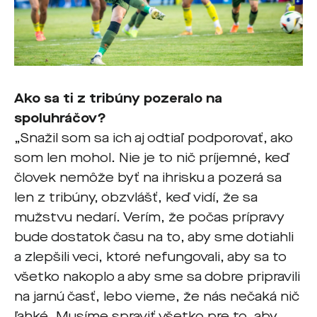
Ako sa ti z tribúny pozeralo na
spoluhráčov?
„Snažil som sa ich aj odtiaľ podporovať, ako
som len mohol. Nie je to nič príjemné, keď
človek nemôže byť na ihrisku a pozerá sa
len z tribúny, obzvlášť, keď vidí, že sa
mužstvu nedarí. Verím, že počas prípravy
bude dostatok času na to, aby sme dotiahli
a zlepšili veci, ktoré nefungovali, aby sa to
všetko nakoplo a aby sme sa dobre pripravili
na jarnú časť, lebo vieme, že nás nečaká nič
ľahké. Musíme spraviť všetko pre to, aby