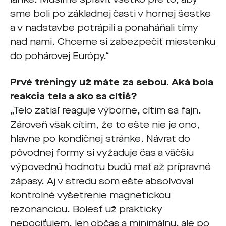
sme boli po základnej časti v hornej šestke
a v nadstavbe potrápili a ponaháňali tímy
nad nami. Chceme si zabezpečiť miestenku
do pohárovej Európy.“
Prvé tréningy už máte za sebou. Aká bola
reakcia tela a ako sa cítiš?
„Telo zatiaľ reaguje výborne, cítim sa fajn.
Zároveň však cítim, že to ešte nie je ono,
hlavne po kondičnej stránke. Návrat do
pôvodnej formy si vyžaduje čas a väčšiu
výpovednú hodnotu budú mať až prípravné
zápasy. Aj v stredu som ešte absolvoval
kontrolné vyšetrenie magnetickou
rezonanciou. Bolesť už prakticky
nepociťujem, len občas a minimálnu, ale po