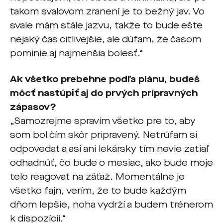
takom svalovom zranení je to bežný jav. Vo
svale mám stále jazvu, takže to bude ešte
nejaký čas citlivejšie, ale dúfam, že časom
pominie aj najmenšia bolesť.“
Ak všetko prebehne podľa plánu, budeš
môcť nastúpiť aj do prvých prípravných
zápasov?
„Samozrejme spravím všetko pre to, aby
som bol čím skôr pripravený. Netrúfam si
odpovedať a asi ani lekársky tím nevie zatiaľ
odhadnúť, čo bude o mesiac, ako bude moje
telo reagovať na záťaž. Momentálne je
všetko fajn, verím, že to bude každým
dňom lepšie, noha vydrží a budem trénerom
k dispozícii.“