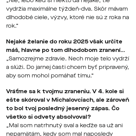
„Nie, lebo keď si niekto dá nejaké, tie
vydržia maximálne týždeň-dva. Skôr mávam
dlhodobé ciele, výzvy, ktoré nie sú z roka na
rok.“
Nejaké želanie do roku 2025 však určite
máš, hlavne po tom dlhodobom zranení...
„Samozrejme zdravie. Nech moje telo vydrží
a slúži. Do jarnej časti chcem byť pripravený,
aby som mohol pomáhať tímu.“
Vráťme sa k tvojmu zraneniu. V 4. kole si
ešte skóroval v Michalovciach, ale zároveň
to bol tvoj posledný jesenný zápas. Čo
všetko si odvety absolvoval?
„Mal som natrhnutý sval a keďže sa už ani
nepamätám, kedy som mal naposledy