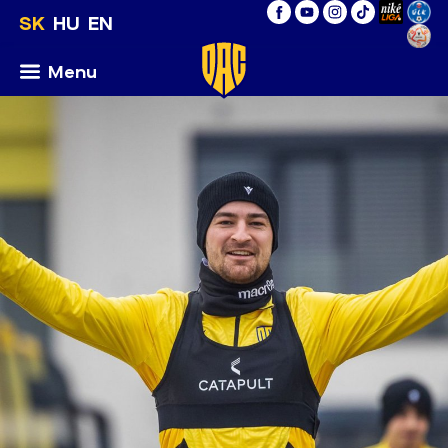
SK
HU
EN
Menu