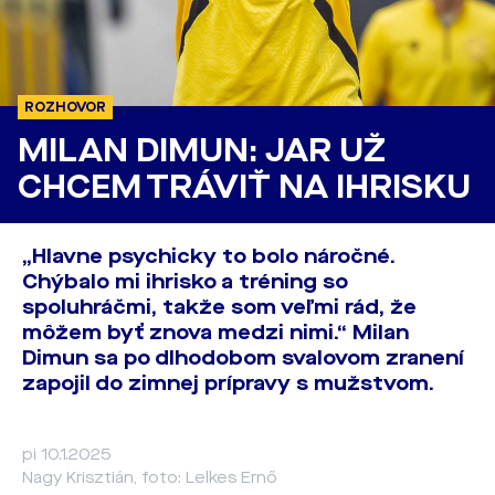
ROZHOVOR
MILAN DIMUN: JAR UŽ
CHCEM TRÁVIŤ NA IHRISKU
„Hlavne psychicky to bolo náročné.
Chýbalo mi ihrisko a tréning so
spoluhráčmi, takže som veľmi rád, že
môžem byť znova medzi nimi.“ Milan
Dimun sa po dlhodobom svalovom zranení
zapojil do zimnej prípravy s mužstvom.
pi 10.1.2025
Nagy Krisztián, foto: Lelkes Ernő