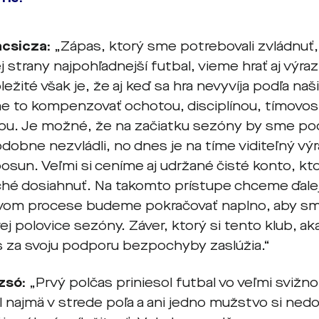
acsicza:
„Zápas, ktorý sme potrebovali zvládnuť,
j strany najpohľadnejší futbal, vieme hrať aj výra
ležité však je, že aj keď sa hra nevyvíja podľa naš
 to kompenzovať ochotou, disciplínou, tímovosť
ou. Je možné, že na začiatku sezóny by sme po
obne nezvládli, no dnes je na tíme viditeľný výr
osun. Veľmi si ceníme aj udržané čisté konto, ktoré
hé dosiahnuť. Na takomto prístupe chceme ďalej
vom procese budeme pokračovať naplno, aby sm
ej polovice sezóny. Záver, ktorý si tento klub, aka
s za svoju podporu bezpochyby zaslúžia.“
zsó:
„Prvý polčas priniesol futbal vo veľmi sviž
 najmä v strede poľa a ani jedno mužstvo si nedo