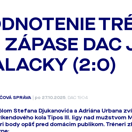
DNOTENIE TR
 ZÁPASE DAC 
LACKY (2:0)
ČOVÁ SPRÁVA
|
po 27.10.2025
, DAC 1904
lom Stefana Djukanovića a Adriána Urbana zvíť
víkendového kola Tipos III. ligy nad mužstvom M
 tri body opäť pred domácim publikom. Tréneri z
vne: