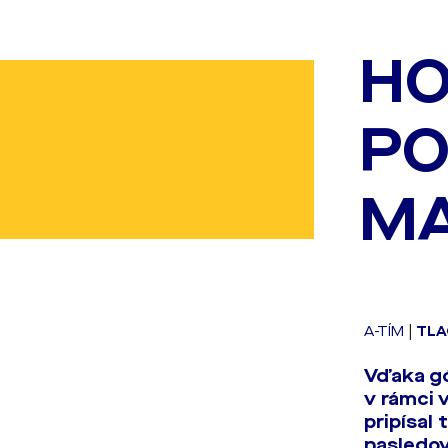
HO
PO
MA
A-TÍM
|
TLA
Vďaka gó
v rámci 
pripísal
nasledo