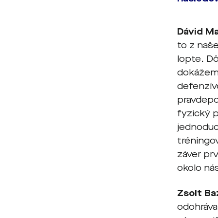
Dávid M
to z naše
lopte. Dô
dokážeme
defenzív
pravdepod
fyzický p
jednoduc
tréningo
záver prv
okolo ná
Zsolt Ba
odohrával