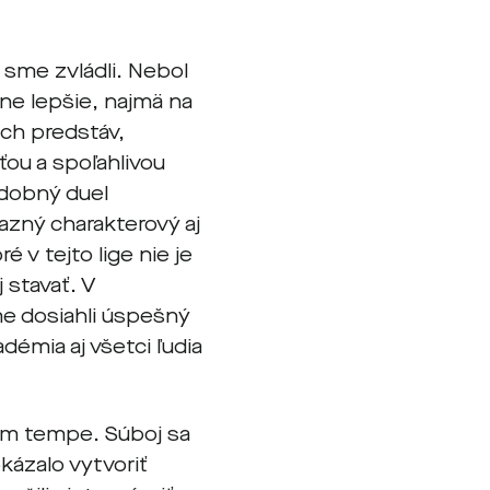
 sme zvládli. Nebol
zne lepšie, najmä na
ich predstáv,
ou a spoľahlivou
dobný duel
azný charakterový aj
 v tejto lige nie je
 stavať. V
e dosiahli úspešný
démia aj všetci ľudia
nom tempe. Súboj sa
kázalo vytvoriť