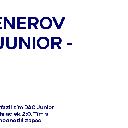
ÉNEROV
JUNIOR -
azil tím DAC Junior
alaciek 2:0. Tím si
hodnotili zápas