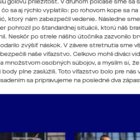
iu gólovú príležitosť. V druhom polčase sme sa sn
 čo sa aj rýchlo vyplatilo: po rohovom kope sa na 
ić, ktorý nám zabezpečil vedenie. Následne sme 
per pohrozil po štandardnej situácii, ktorú náš br
il. Neskôr po strele nášho útočníka zazvonilo b
odarilo zvýšiť náskok. V závere stretnutia sme 
bezpečili naše víťazstvo. Celkovo mohli diváci vi
 množstvom osobných súbojov, a myslím si, že 
i body plne zaslúžili. Toto víťazstvo bolo pre nás 
sadením sa pripravujeme na posledné dva zápas