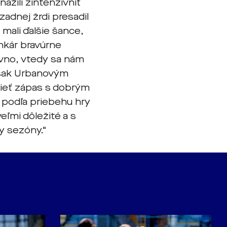
ažili zintenzívniť
zadnej žrdi presadil
mali ďalšie šance,
ankár bravúrne
rvno, vtedy sa nám
však Urbanovým
dieť zápas s dobrým
podľa priebehu hry
veľmi dôležité a s
y sezóny.“