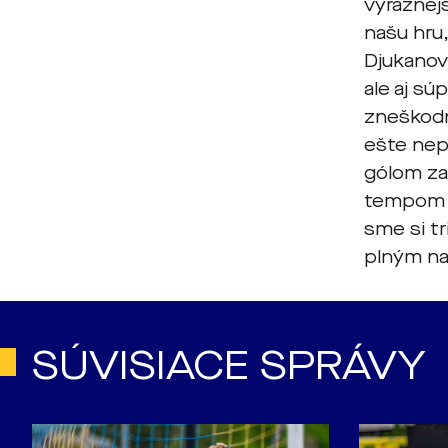
výraznejš
našu hru,
Djukanov
ale aj sú
zneškodn
ešte nep
gólom za
tempom a
sme si tr
plným na
SÚVISIACE SPRÁVY