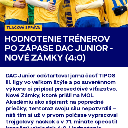
TLAČOVÁ SPRÁVA
HODNOTENIE TRÉNEROV
PO ZÁPASE DAC JUNIOR -
NOVÉ ZÁMKY (4:0)
DAC Junior odštartoval jarnú časť TIPOS
III. ligy vo veľkom štýle a po suverénnom
výkone si pripísal presvedčivé víťazstvo.
Nové Zámky, ktoré prišli na MOL
Akadémiu ako ašpirant na popredné
priečky, tentoraz svoju silu nepotvrdili –
náš tím si už v prvom polčase vypracoval
trojgólový náskok a v 71. minúte spečatil