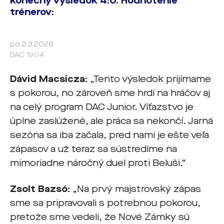
konečný výsledok 4:0. Hodnotenie
trénerov:
po 2.3.2026
DAC 1904
Dávid Macsicza:
„Tento výsledok prijímame
s pokorou, no zároveň sme hrdí na hráčov aj
na celý program DAC Junior. Víťazstvo je
úplne zaslúžené, ale práca sa nekončí. Jarná
sezóna sa iba začala, pred nami je ešte veľa
zápasov a už teraz sa sústredíme na
mimoriadne náročný duel proti Beluši.“
Zsolt Bazsó:
„Na prvý majstrovský zápas
sme sa pripravovali s potrebnou pokorou,
pretože sme vedeli, že Nové Zámky sú