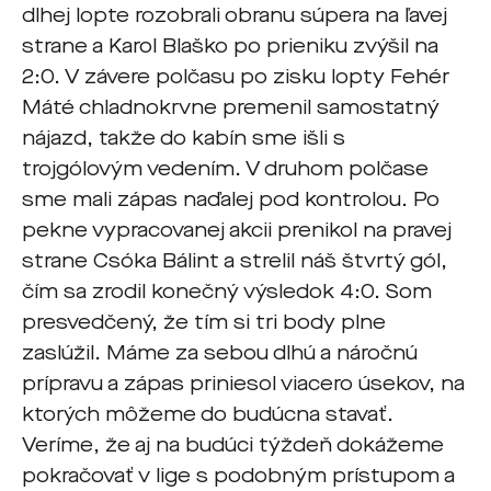
dlhej lopte rozobrali obranu súpera na ľavej
strane a Karol Blaško po prieniku zvýšil na
2:0. V závere polčasu po zisku lopty Fehér
Máté chladnokrvne premenil samostatný
nájazd, takže do kabín sme išli s
trojgólovým vedením. V druhom polčase
sme mali zápas naďalej pod kontrolou. Po
pekne vypracovanej akcii prenikol na pravej
strane Csóka Bálint a strelil náš štvrtý gól,
čím sa zrodil konečný výsledok 4:0. Som
presvedčený, že tím si tri body plne
zaslúžil. Máme za sebou dlhú a náročnú
prípravu a zápas priniesol viacero úsekov, na
ktorých môžeme do budúcna stavať.
Veríme, že aj na budúci týždeň dokážeme
pokračovať v lige s podobným prístupom a