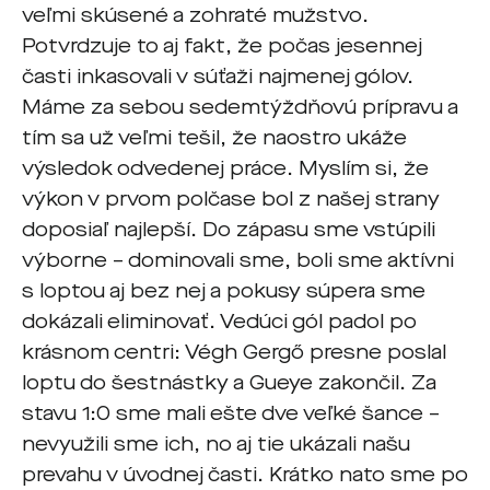
veľmi skúsené a zohraté mužstvo.
Potvrdzuje to aj fakt, že počas jesennej
časti inkasovali v súťaži najmenej gólov.
Máme za sebou sedemtýždňovú prípravu a
tím sa už veľmi tešil, že naostro ukáže
výsledok odvedenej práce. Myslím si, že
výkon v prvom polčase bol z našej strany
doposiaľ najlepší. Do zápasu sme vstúpili
výborne – dominovali sme, boli sme aktívni
s loptou aj bez nej a pokusy súpera sme
dokázali eliminovať. Vedúci gól padol po
krásnom centri: Végh Gergő presne poslal
loptu do šestnástky a Gueye zakončil. Za
stavu 1:0 sme mali ešte dve veľké šance –
nevyužili sme ich, no aj tie ukázali našu
prevahu v úvodnej časti. Krátko nato sme po