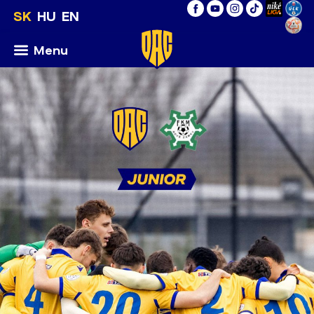
SK
HU
EN
Menu