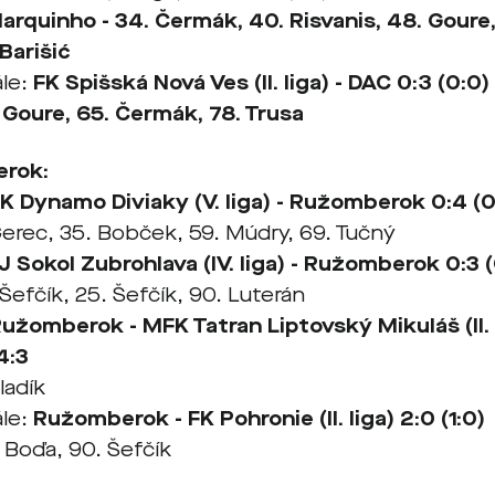
Marquinho - 34. Čermák, 40. Risvanis, 48. Goure
 Barišić
le:
FK Spišská Nová Ves
(II. liga) - DAC 0:3 (0:0)
 Goure, 65. Čermák, 78. Trusa
rok:
K Dynamo Diviaky (V. liga) - Ružomberok 0:4 (0
Gerec, 35. Bobček, 59. Múdry, 69. Tučný
J Sokol Zubrohlava (IV. liga) - Ružomberok 0:3 (
 Šefčík, 25. Šefčík, 90. Luterán
užomberok - MFK Tatran Liptovský Mikuláš (II. li
4:3
ladík
le:
Ružomberok - FK Pohronie (II. liga) 2:0 (1:0)
 Boďa, 90. Šefčík