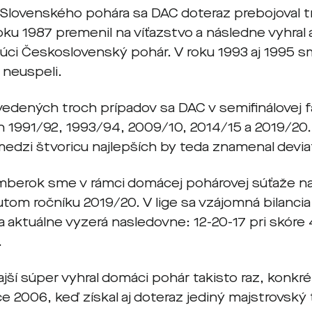
e Slovenského pohára sa DAC doteraz prebojoval t
oku 1987 premenil na víťazstvo a následne vyhral 
júci Československý pohár. V roku 1993 aj 1995
 neuspeli.
edených troch prípadov sa DAC v semifinálovej fá
 1991/92, 1993/94, 2009/10, 2014/15 a 2019/20. 
edzi štvoricu najlepších by teda znamenal deviat
berok sme v rámci domácej pohárovej súťaže naraz
om ročníku 2019/20. V lige sa vzájomná bilancia 
a aktuálne vyzerá nasledovne: 12-20-17 pri skóre
.
ajší súper vyhral domáci pohár takisto raz, konkré
e 2006, keď získal aj doteraz jediný majstrovský t