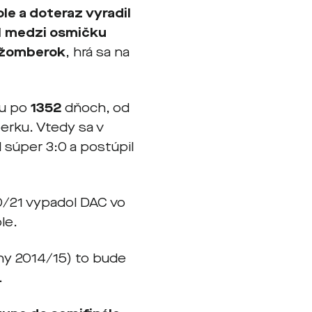
le a doteraz vyradil
al medzi osmičku
žomberok
, hrá sa na
pu po
1352
dňoch, od
erku. Vtedy sa v
l súper 3:0 a postúpil
0/21 vypadol DAC vo
le.
ny 2014/15) to bude
.