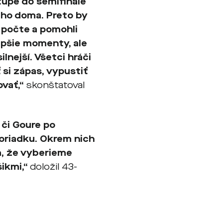
tupe do semifinále
 ho doma. Preto by
m počte a pomohli
epšie momenty, ale
nejší. Všetci hráči
 si zápas, vypustiť
ovať,“
skonštatoval
 či Goure po
oriadku. Okrem nich
ím, že vyberieme
ikmi,“
doložil 43-