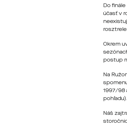
Do finál
účasť v r
neexistu
rosztrele
Okrem uv
sezónach
postup m
Na Ružom
spomenut
1997/98 
pohľadu)
Náš zajtr
storočnic