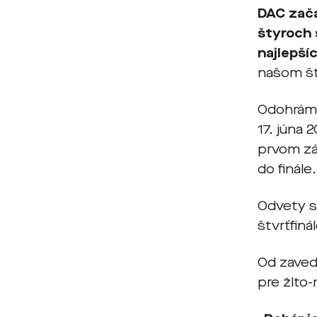
DAC zača
štyroch 
najlepší
našom št
Odohráme
17. júna
prvom záp
do finále.
Odvety s
štvrťfiná
Od zaved
pre žlto