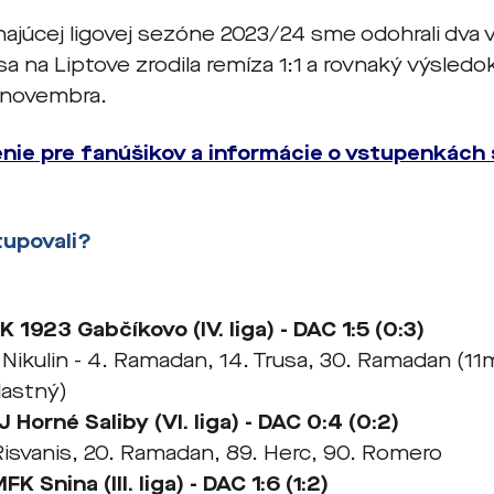
hajúcej ligovej sezóne 2023/24 sme odohrali dva 
a na Liptove zrodila remíza 1:1 a rovnaký výsledo
 novembra.
ie pre fanúšikov a informácie o vstupenkách 
upovali?
K 1923 Gabčíkovo
(IV. liga) - DAC 1:5 (0:3)
 Nikulin - 4. Ramadan, 14. Trusa, 30. Ramadan (11
lastný)
J Horné Saliby
(VI. liga) - DAC 0:4 (0:2)
 Risvanis, 20. Ramadan, 89. Herc, 90. Romero
FK Snina (III. liga) - DAC 1:6 (1:2)