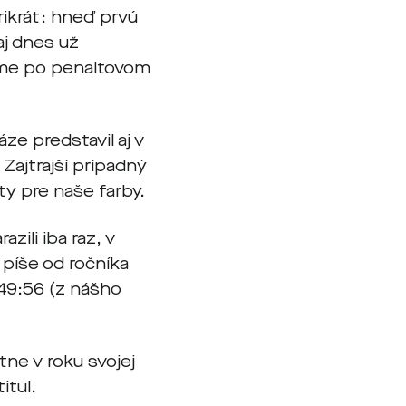
rikrát: hneď prvú
aj dnes už
 sme po penaltovom
ze predstavil aj v
Zajtrajší prípadný
y pre naše farby.
ili iba raz, v
píše od ročníka
 49:56 (z nášho
tne v roku svojej
itul.