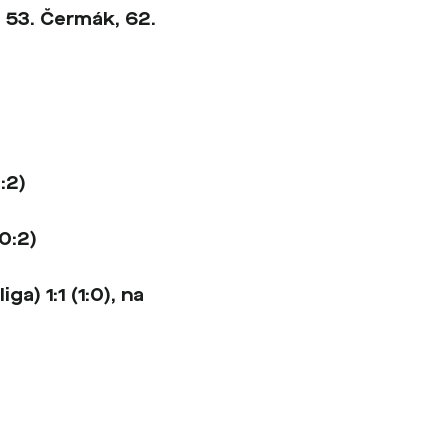
, 53. Čermák, 62.
:2)
0:2)
ga) 1:1 (1:0),
na