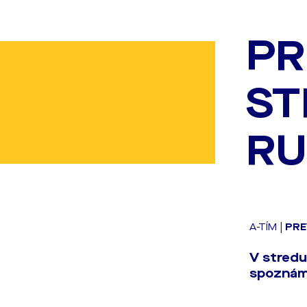
PR
ST
R
A-TÍM
|
PRE
V stredu
spoznáme