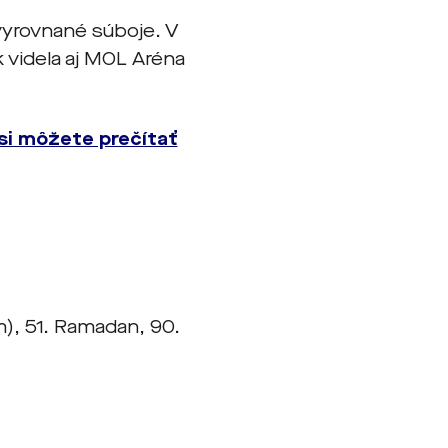
vyrovnané súboje. V
k videla aj MOL Aréna
si môžete prečítať
m), 51. Ramadan, 90.