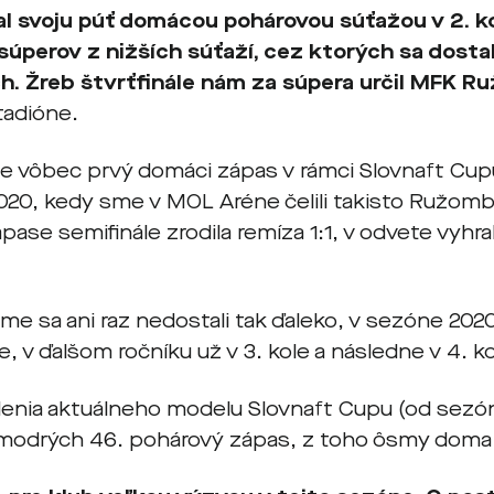
l svoju púť domácou pohárovou súťažou v 2. ko
súperov z nižších súťaží, cez ktorých sa dost
ch. Žreb štvrťfinále nám za súpera určil
MFK Ru
adióne.
 vôbec prvý domáci zápas v rámci Slovnaft Cu
 2020, kedy sme v MOL Aréne čelili takisto Ružomb
ase semifinále zrodila remíza 1:1, v odvete vyhra
me sa ani raz nedostali tak ďaleko, v sezóne 202
le, v ďalšom ročníku už v 3. kole a následne v 4. ko
enia aktuálneho modelu Slovnaft Cupu (od sezó
-modrých 46. pohárový zápas, z toho ôsmy doma