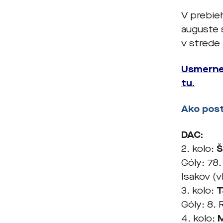
V prebie
auguste s
v strede
Usmernen
tu.
Ako post
DAC:
2. kolo:
Š
Góly: 78.
Isakov (v
3. kolo:
T
Góly: 8.
4. kolo:
M