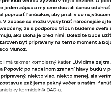
e pre klub veľkou výzvou v tejto sezóne. O pos
e jeden zápas a my sme dostali šancu odohrať
l poprosiť fanúšikov, aby prišli v čo najväčšo
 V zápase sa môžu vyskytnúť náročnejšie aj l
vedčený, že s podporou tribún budeme oveľa sil
mujú, aká úloha je pred nimi. Dôležité bude užiť
e zároveň byť pripravený na tento moment a boj
isco Muňoz
.
ícii má takmer kompletný káder.
„Uvidíme zajtra,
a Popović po nedeľnom zranení hlavy budú v p
 pripravený, niekto viac, niekto menej, ale ver
zostavu a zažijeme pekný večer s našimi fanúš
anielsky kormidelník DAC-u.