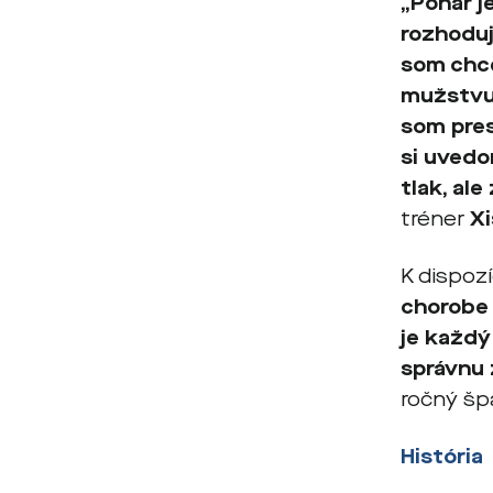
„Pohár j
rozhoduj
som chce
mužstvu.
som pres
si uvedo
tlak, al
tréner
X
K dispoz
chorobe 
je každý
správnu 
ročný šp
História