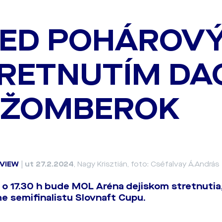
ED POHÁROV
RETNUTÍM DAC
UŽOMBEROK
VIEW
|
ut 27.2.2024
, Nagy Krisztián, foto: Cséfalvay Á.András
 o 17.30 h bude MOL Aréna dejiskom stretnutia
 semifinalistu Slovnaft Cupu.