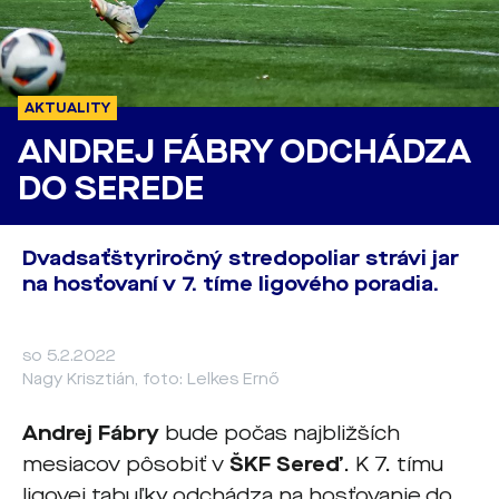
AKTUALITY
ANDREJ FÁBRY ODCHÁDZA
DO SEREDE
Dvadsaťštyriročný stredopoliar strávi jar
na hosťovaní v 7. tíme ligového poradia.
so 5.2.2022
Nagy Krisztián, foto: Lelkes Ernő
Andrej Fábry
bude počas najbližších
mesiacov pôsobiť v
ŠKF Sereď
. K 7. tímu
ligovej tabuľky odchádza na hosťovanie do