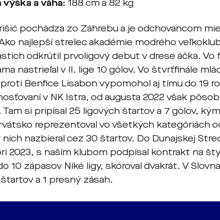
 výška a váha:
188 cm a 82 kg
arišić pochádza zo Záhrebu a je odchovancom m
Ako najlepší strelec akadémie modrého veľkoklub
tich odkrútil prvoligový debut v drese áčka. Vo
ma nastrieľal v II. lige 10 gólov. Vo štvrťfinále ml
 proti Benfice Lisabon vypomohol aj tímu do 19 
hosťovaní v NK Istra, od augusta 2022 však pôsob
Tam si pripísal 25 ligových štartov a 7 gólov, kým
rvátsko reprezentoval vo všetkých kategóriách o
 nich nazbieral cez 30 štartov. Do Dunajskej Stre
i 2023, s naším klubom podpísal kontrakt na štyr
do 10 zápasov Niké ligy, skóroval dvakrát. V Slovna
 štartov a 1 presný zásah.