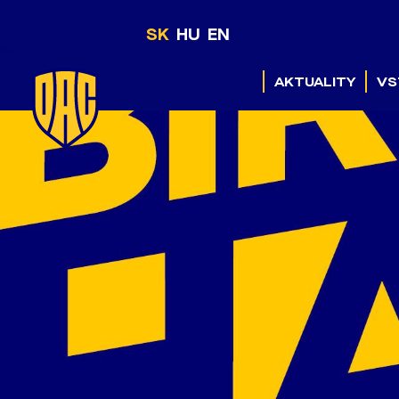
SK
HU
EN
AKTUALITY
VS