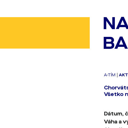
NA
BA
A-TÍM
|
AKT
Chorváts
Všetko na
Dátum, č
Váha a v