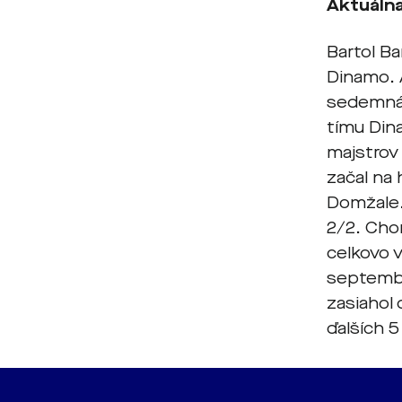
Aktuálna
Bartol B
Dinamo. 
sedemnás
tímu Dina
majstrov
začal na 
Domžale. 
2/2. Cho
celkovo v
septembr
zasiahol 
ďalších 5