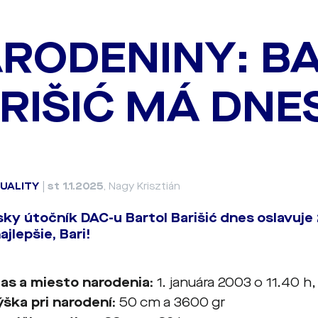
RODENINY: B
RIŠIĆ MÁ DNES
UALITY
|
st 1.1.2025
, Nagy Krisztián
ky útočník DAC-u Bartol Barišić dnes oslavuje 
jlepšie, Bari!
as a miesto narodenia:
1. januára 2003 o 11.40 h
ýška pri narodení:
50 cm a 3600 gr