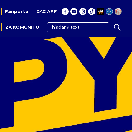
Fanportal
DAC APP
ZA KOMUNITU