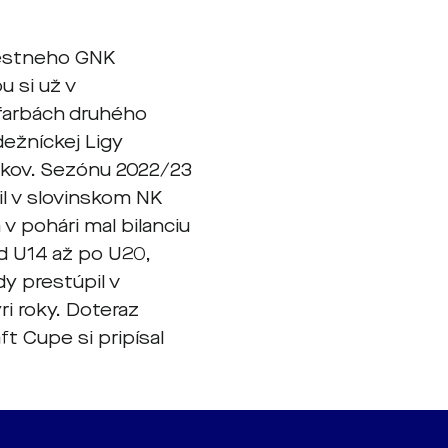
iestneho GNK
u si už v
 farbách druhého
ádežníckej Ligy
rokov. Sezónu 2022/23
il v slovinskom NK
 v pohári mal bilanciu
d U14 až po U20,
dy prestúpil v
i roky. Doteraz
ft Cupe si pripísal