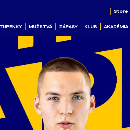
Store
TUPENKY
MUŽSTVÁ
ZÁPASY
KLUB
AKADÉMIA