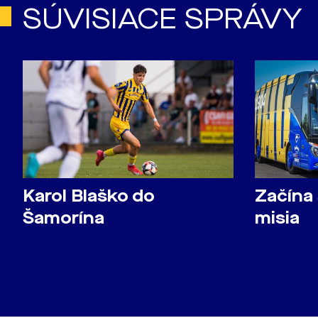
SÚVISIACE SPRÁVY
Karol Blaško do
Začína
Šamorína
misia