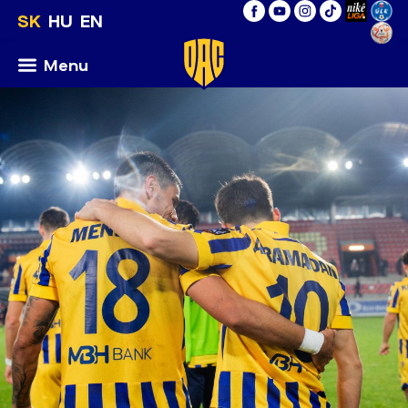
SK
HU
EN
Menu