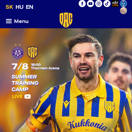
SK
HU
EN
Menu