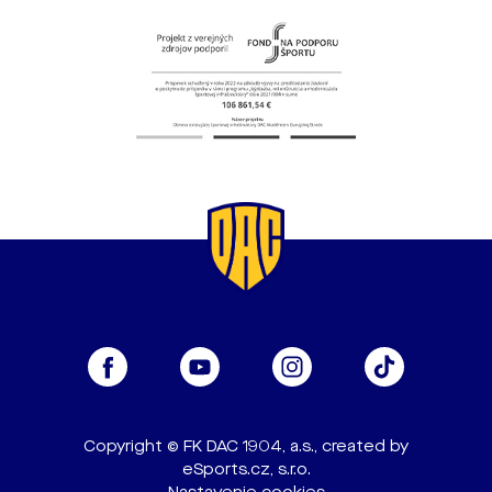
Copyright © FK DAC 1904, a.s., created by
eSports.cz, s.r.o.