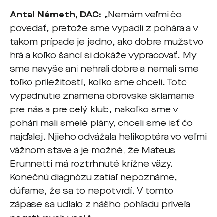
Antal Németh, DAC:
„Nemám veľmi čo
povedať, pretože sme vypadli z pohára a v
takom prípade je jedno, ako dobre mužstvo
hrá a koľko šancí si dokáže vypracovať. My
sme navyše ani nehrali dobre a nemali sme
toľko príležitostí, koľko sme chceli. Toto
vypadnutie znamená obrovské sklamanie
pre nás a pre celý klub, nakoľko sme v
pohári mali smelé plány, chceli sme ísť čo
najďalej. Njieho odvážala helikoptéra vo veľmi
vážnom stave a je možné, že Mateus
Brunnetti má roztrhnuté krížne väzy.
Konečnú diagnózu zatiaľ nepoznáme,
dúfame, že sa to nepotvrdí. V tomto
zápase sa udialo z nášho pohľadu priveľa