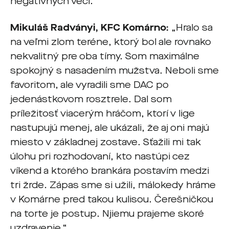
negatívnych vecí.“
Mikuláš Radványi, KFC Komárno:
„Hralo sa
na veľmi zlom teréne, ktorý bol ale rovnako
nekvalitný pre oba tímy. Som maximálne
spokojný s nasadením mužstva. Neboli sme
favoritom, ale vyradili sme DAC po
jedenástkovom rosztrele. Dal som
príležitosť viacerým hráčom, ktorí v lige
nastupujú menej, ale ukázali, že aj oni majú
miesto v základnej zostave. Sťažili mi tak
úlohu pri rozhodovaní, kto nastúpi cez
víkend a ktorého brankára postavím medzi
tri žrde. Zápas sme si užili, málokedy hráme
v Komárne pred takou kulisou. Čerešničkou
na torte je postup. Njiemu prajeme skoré
uzdravenie.“