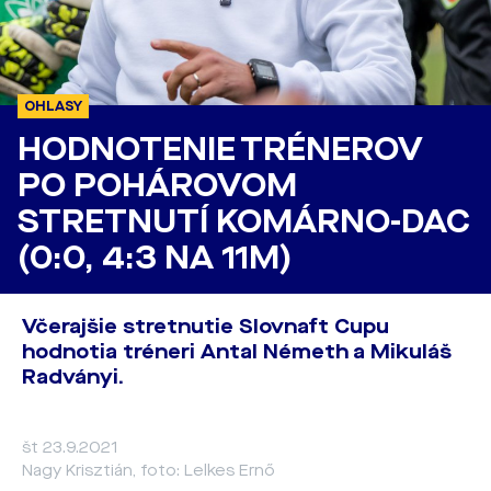
OHLASY
HODNOTENIE TRÉNEROV
PO POHÁROVOM
STRETNUTÍ KOMÁRNO-DAC
(0:0, 4:3 NA 11M)
Včerajšie stretnutie Slovnaft Cupu
hodnotia tréneri Antal Németh a Mikuláš
Radványi.
št 23.9.2021
Nagy Krisztián, foto: Lelkes Ernő