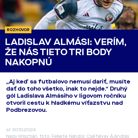
ROZHOVOR
LADISLAV ALMÁSI: VERÍM,
ŽE NÁS TIETO TRI BODY
NAKOPNÚ
„Aj keď sa futbalovo nemusí dariť, musíte
dať do toho všetko, inak to nejde.“ Druhý
gól Ladislava Almásiho v ligovom ročníku
otvoril cestu k hladkému víťazstvu nad
Podbrezovou.
st 30.10.2024
Nagy Krisztián, foto: Fekete Nándor, Cséfalvay Á.András