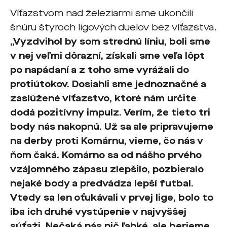
Víťazstvom nad železiarmi sme ukončili
šnúru štyroch ligových duelov bez víťazstva.
„Vyzdvihol by som strednú líniu, boli sme
v nej veľmi dôrazní, získali sme veľa lôpt
po napádaní a z toho sme vyrážali do
protiútokov. Dosiahli sme jednoznačné a
zaslúžené víťazstvo, ktoré nám určite
dodá pozitívny impulz. Verím, že tieto tri
body nás nakopnú. Už sa ale pripravujeme
na derby proti Komárnu, vieme, čo nás v
ňom čaká. Komárno sa od nášho prvého
vzájomného zápasu zlepšilo, pozbieralo
nejaké body a predvádza lepší futbal.
Vtedy sa len oťukávali v prvej lige, bolo to
iba ich druhé vystúpenie v najvyššej
súťaži. Nečaká nás nič ľahké, ale berieme