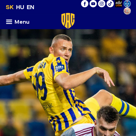
SK
HU
EN
Menu