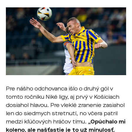
Pre nášho odchovanca išlo o druhý gól v
tomto ročníku Niké ligy, aj prvý v Košiciach
dosiahol hlavou. Pre vleklé zranenie zasiahol
len do siedmych stretnutí, no včera patril
medzi kľúčových hráčov tímu.
„Opúchalo mi
koleno, ale našťastie je to už minulosť.