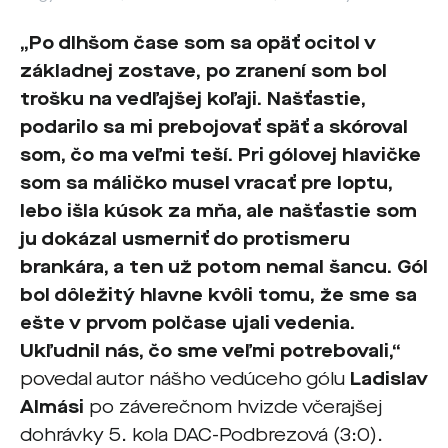
„Po dlhšom čase som sa opäť ocitol v
základnej zostave, po zranení som bol
trošku na vedľajšej koľaji. Našťastie,
podarilo sa mi prebojovať späť a skóroval
som, čo ma veľmi teší. Pri gólovej hlavičke
som sa máličko musel vracať pre loptu,
lebo išla kúsok za mňa, ale našťastie som
ju dokázal usmerniť do protismeru
brankára, a ten už potom nemal šancu. Gól
bol dôležitý hlavne kvôli tomu, že sme sa
ešte v prvom polčase ujali vedenia.
Ukľudnil nás, čo sme veľmi potrebovali,“
povedal autor nášho vedúceho gólu
Ladislav
Almási
po záverečnom hvizde včerajšej
dohrávky 5. kola DAC-Podbrezová (3:0).