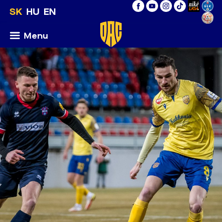
SK
HU
EN
Menu