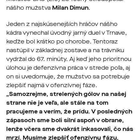
nášho mužstva
Milan Dimun
.
Jeden z najskúsenejších hráčov nášho
kádra vynechal úvodný jarný duel v Trnave,
keďže bol krátko po chorobe. Tentoraz
nastúpil v základnej zostave a na trávniku
vydržal do 67. minúty. Aj keď jeho prioritnou
úlohou je defenzívna práca v strede poľa, aj
on si uvedomuje, že mužstvo sa potrebuje
zlepšiť najmä v ofenzívnej fáze.
„Samozrejme, strelených gólov na našej
strane nie je veľa, ale stále na tom
pracujeme a verím, že prídu. V posledných
zápasoch sme boli silní aspoň v obrane,
lenže včera sme dvakrát inkasovali, čo nás
mrzí. Musíme zlepšiť ofenzívnu fázu,