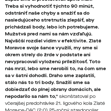
Treba si vyhodnotiť týchto 90 minút,
odstrániť naše chyby a snažiť sa do
nasledujúceho stretnutia zlepšiť, aby
prichádzali body, lebo ich potrebujeme.
Mužstvá pred nami sa nám vzďaľujú.
Najväčší rozdiel vidím v efektivite. Zlaté
Moravce svoje šance využili, my sme si
okrem strely do žrde v podstate ani
nevypracovali vyloženú príležitosť. Toto
nás mrzí, lebo sme nerobili to, na čom sme
sa v šatni dohodli. Draho sme zaplatili,
stálo nás to tri body. Snažili sme sa
dobiedzať do plnej obrany domácich, ale
nepodarilo sa nám to,“
skonštatoval po
včerajšej predohrávke 21. ligového kola Zlaté
Moravce-DAC (2:0) 25-ročný stredopoliar