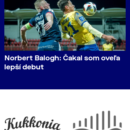
Norbert Balogh: Čakal som oveľa
lepší debut