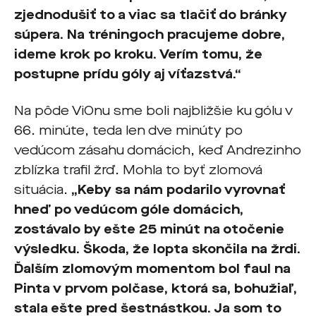
zjednodušiť to a viac sa tlačiť do bránky
súpera. Na tréningoch pracujeme dobre,
ideme krok po kroku. Verím tomu, že
postupne prídu góly aj víťazstvá.“
Na pôde ViOnu sme boli najbližšie ku gólu v
66. minúte, teda len dve minúty po
vedúcom zásahu domácich, keď Andrezinho
zblízka trafil žrď. Mohla to byť zlomová
situácia.
„Keby sa nám podarilo vyrovnať
hneď po vedúcom góle domácich,
zostávalo by ešte 25 minút na otočenie
výsledku. Škoda, že lopta skončila na žrdi.
Ďalším zlomovým momentom bol faul na
Pinta v prvom polčase, ktorá sa, bohužiaľ,
stala ešte pred šestnástkou. Ja som to