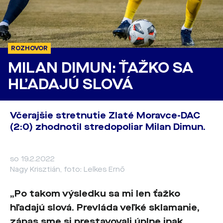
ROZHOVOR
MILAN DIMUN: ŤAŽKO SA
HĽADAJÚ SLOVÁ
Včerajšie stretnutie Zlaté Moravce-DAC
(2:0) zhodnotil stredopoliar Milan Dimun.
so 19.2.2022
Nagy Krisztián, foto: Lelkes Ernő
„Po takom výsledku sa mi len ťažko
hľadajú slová. Prevláda veľké sklamanie,
zápas sme si prestavovali úplne inak.