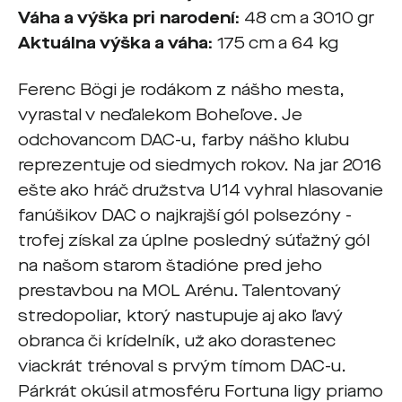
Váha a výška pri narodení:
48 cm a 3010 gr
Aktuálna výška a váha:
175 cm a 64 kg
Ferenc Bögi je rodákom z nášho mesta,
vyrastal v neďalekom Boheľove. Je
odchovancom DAC-u, farby nášho klubu
reprezentuje od siedmych rokov. Na jar 2016
ešte ako hráč družstva U14 vyhral hlasovanie
fanúšikov DAC o najkrajší gól polsezóny -
trofej získal za úplne posledný súťažný gól
na našom starom štadióne pred jeho
prestavbou na MOL Arénu. Talentovaný
stredopoliar, ktorý nastupuje aj ako ľavý
obranca či krídelník, už ako dorastenec
viackrát trénoval s prvým tímom DAC-u.
Párkrát okúsil atmosféru Fortuna ligy priamo