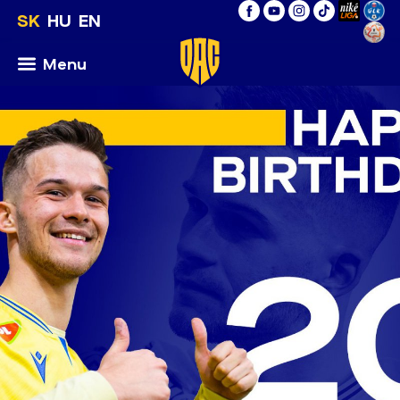
SK
HU
EN
Menu