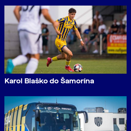
Karol Blaško do Šamorína