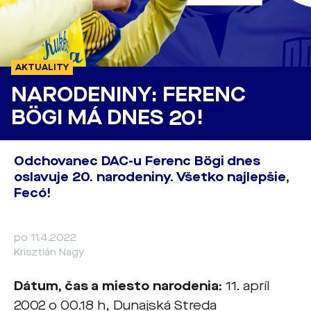
AKTUALITY
NARODENINY: FERENC
BÖGI MÁ DNES 20!
Odchovanec DAC-u Ferenc Bögi dnes
oslavuje 20. narodeniny. Všetko najlepšie,
Fecó!
po 11.4.2022
Krisztián Nagy
Dátum, čas a miesto narodenia:
11. apríl
2002 o 00.18 h, Dunajská Streda