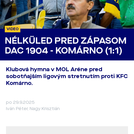
VIDEO
NÉLKÜLED PRED ZÁPASOM
DAC 1904 - KOMÁRNO (1:1)
Klubová hymna v MOL Aréne pred
sobotňajším ligovým stretnutím proti KFC
Komárno.
po 29.9.2025
Iván Péter, Nagy Krisztián