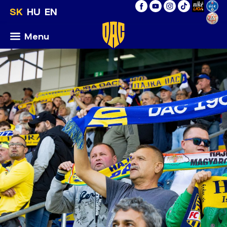
SK
HU
EN
Menu