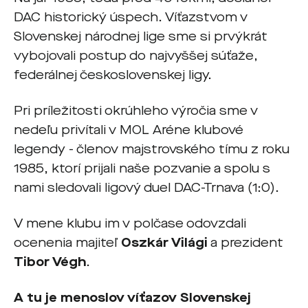
DAC historický úspech. Víťazstvom v
Slovenskej národnej lige sme si prvýkrát
vybojovali postup do najvyššej súťaže,
federálnej československej ligy.
Pri príležitosti okrúhleho výročia sme v
nedeľu privítali v MOL Aréne klubové
legendy - členov majstrovského tímu z roku
1985, ktorí prijali naše pozvanie a spolu s
nami sledovali ligový duel DAC-Trnava (1:0).
V mene klubu im v polčase odovzdali
ocenenia majiteľ
Oszkár Világi
a prezident
Tibor Végh
.
A tu je menoslov víťazov Slovenskej