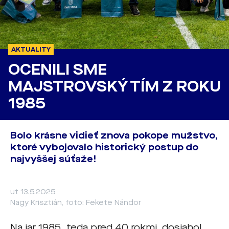
AKTUALITY
OCENILI SME
MAJSTROVSKÝ TÍM Z ROKU
1985
Bolo krásne vidieť znova pokope mužstvo,
ktoré vybojovalo historický postup do
najvyššej súťaže!
ut 13.5.2025
Nagy Krisztián, foto: Fekete Nándor
Na jar 1985, teda pred 40 rokmi, dosiahol