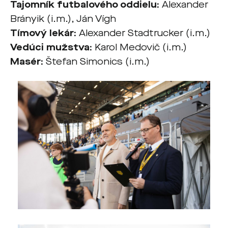
Tajomník futbalového oddielu:
Alexander
Brányik (i.m.), Ján Vígh
Tímový lekár:
Alexander Stadtrucker (i.m.)
Vedúci mužstva:
Karol Medovič (i.m.)
Masér:
Štefan Simonics (i.m.)