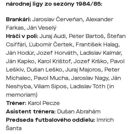
národnej ligy zo sezóny 1984/85:
Brankári:
Jaroslav Červeňan, Alexander
Farkas, Ján Veselý
Hráči v poli:
Juraj Audi, Peter Bartoš, Štefan
Csiffári, Ľubomír Čertek, František Halag,
Ján Hodúr, Jozef Horváth, Ladislav Kalmár,
Ján Kapko, Karol Krištof, Jozef Krško, Pavol
Leškiv, Dušan Leško, Juraj Majoros, Peter
Michalec, Pavol Mucha, Jaroslav Nagy, Ján
Neshyba, Viliam Sipos, Ladislav Tóth (in
memoriam)
Tréner:
Karol Pecze
Asistent trénera:
Dušan Abrahám
Predseda futbalového oddielu:
Imrich
Šanta