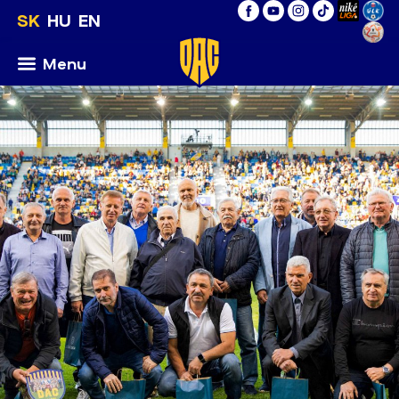
SK
HU
EN
Menu