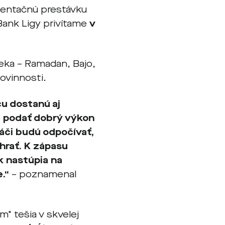
zentačnú prestávku
Bank Ligy privítame
v
reka – Ramadan, Bajo,
ovinnosti.
cu dostanú aj
e podať dobrý výkon
ráči budú odpočívať,
ú hrať. K zápasu
k nastúpia na
e.“
–
poznamenal
m" tešia v skvelej