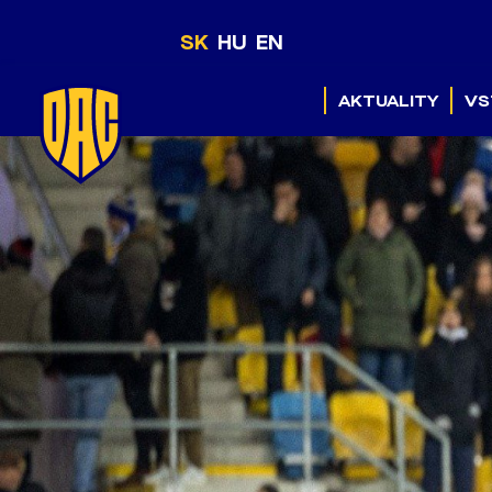
SK
HU
EN
AKTUALITY
VS