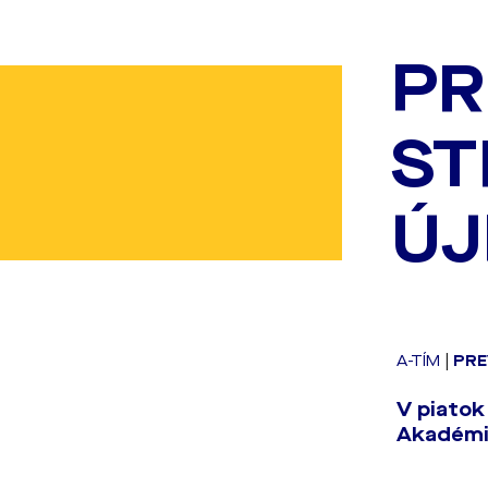
PR
ST
ÚJ
A-TÍM
|
PRE
V piatok
Akadémii