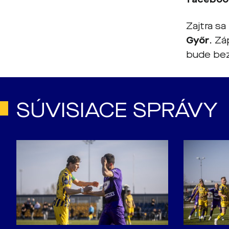
Zajtra s
Győr
. Zá
bude bez
SÚVISIACE SPRÁVY