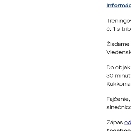
Informác
Tréningo
č. 1 s tr
Žiadame 
Viedenske
Do objek
30 minút
Kukkonia
Fajčenie
slnečnic
Zápas
od
faceboo