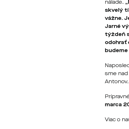
nálade.
„
skvelý t
vážne. J
Jarné vý
týždeň s
odohrať 
budeme p
Naposledy
sme nad n
Antonov.
Prípravn
marca 20
Viac o n