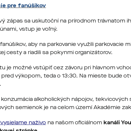
ie pre fanúšikov
vý zápas sa uskutoční na prírodnom trávnatom 
ibúnami, vstup je voľný.
fanúšikov, aby na parkovanie využili parkovacie m
j cesty a riadili sa pokynmi organizátorov.
tu je možné vstúpiť cez závoru pri hlavnom vchod
 pred výkopom, teda o 13:30. Na mieste bude ot
.
, konzumácia alkoholických nápojov, tekvicových
ových semienok je na celom území Akadémie za
vysielame naživo
na našom oficiálnom
kanáli Yo
kovej stránke
.