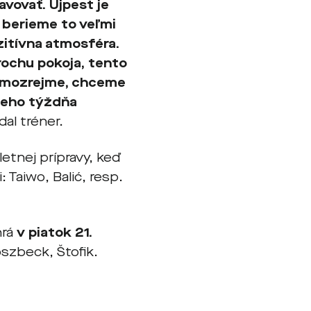
avovať. Újpest je
, berieme to veľmi
zitívna atmosféra.
rochu pokoja, tento
Samozrejme, chceme
ceho týždňa
dal tréner.
letnej prípravy, keď
 Taiwo, Balić, resp.
hrá
v piatok 21.
szbeck, Štofik.