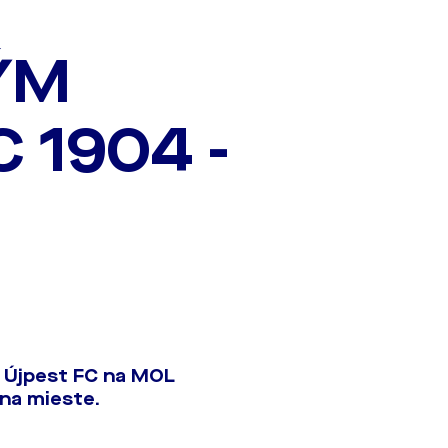
ÝM
 1904 -
m Újpest FC na MOL
na mieste.