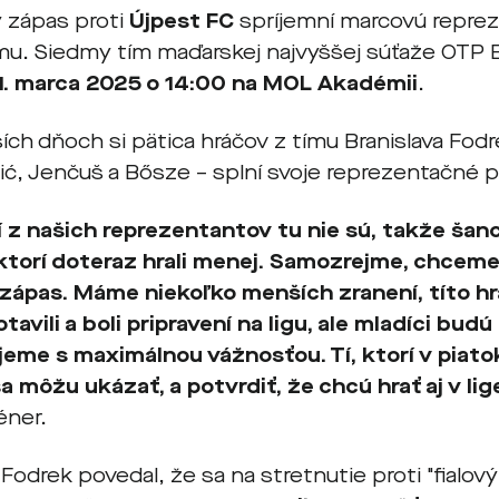
ý zápas proti
Újpest FC
spríjemní marcovú repre
mu. Siedmy tím maďarskej najvyššej súťaže OTP 
1. marca 2025 o 14:00 na MOL Akadémii
.
ších dňoch si pätica hráčov z tímu Branislava Fod
ić, Jenčuš a Bősze – splní svoje reprezentačné p
í z našich reprezentantov tu nie sú, takže šan
 ktorí doteraz hrali menej. Samozrejme, chcem
 zápas. Máme niekoľko menších zranení, títo h
tavili a boli pripravení na ligu, ale mladíci bud
jeme s maximálnou vážnosťou. Tí, ktorí v piato
sa môžu ukázať, a potvrdiť, že chcú hrať aj v lig
éner.
 Fodrek povedal, že sa na stretnutie proti "fialový