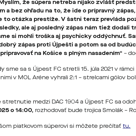
Myslím, že súpera netreba nijako zvlášť predst
ím a bez ohľadu na to, že ide o prípravný zápas
e to otázka prestíže. V šatni teraz prevláda po
sledky, ale aj posledný zápas nám tiež dodali t
me si mohli troška aj psychicky oddýchnuť. 
dobrý zápas proti Újpešti a potom sa od budú
ripravovať na Košice s plným nasadením“
– do
 sme sa s Újpest FC stretli 15. júla 2021 v rámci 
imi v MOL Aréne vyhrali 2:1 – strelcami gólov boli:
é stretnutie medzi DAC 1904 a Újpest FC sa odo
25 o 14:00,
rozhodovať bude trojica Smolák – Ro
ašom piatkovom súperovi si môžete prečítať
tu.