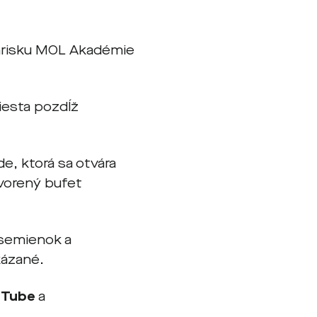
ihrisku MOL Akadémie
iesta pozdĺž
e, ktorá sa otvára
vorený bufet
 semienok a
kázané.
uTube
a