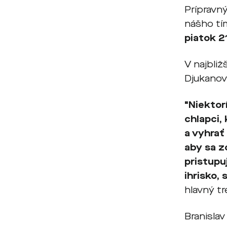
Prípravn
nášho tí
piatok 2
V najbliž
Djukanov
"Niektor
chlapci,
a vyhrať
aby sa zo
pristupu
ihrisko, 
hlavný tr
Branislav