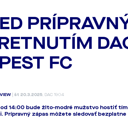
ED PRÍPRAVN
RETNUTÍM DAC
PEST FC
VIEW
|
št 20.3.2025
, DAC 1904
 od 14:00 bude žlto-modré mužstvo hostiť tí
. Prípravný zápas môžete sledovať bezplatne 