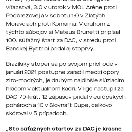
víťazstvá, 3:0 v utorok v MOL Aréne proti
Podbrezovej a v sobotu 1:0 v Zlatých
Moravciach proti Komárnu. V druhom z
týchto súbojov si Mateus Brunetti pripísal
100. súťažný štart za DAC, v stredu proti
Banskej Bystrici pridal aj stoprvý.
Brazílsky stopér sa po svojom príchode v
januári 2021 postupne zaradil medzi opory
žlto-modrých, je druhým najdlhšie slúžiacim
hráčom v aktuálnom kádri. V lige nastúpil za
DAC 79-krát, 12 zápasov pridal v európskych
pohároch a 10 v Slovnaft Cupe, celkovo
skóroval v 5 prípadoch.
„Sto súťažných štartov za DAC je krásne