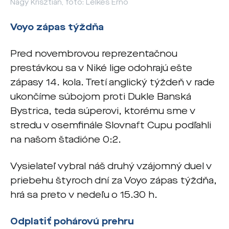
Nagy Krisztián, foto: Lelkes Ernő
Voyo zápas týždňa
Pred novembrovou reprezentačnou
prestávkou sa v Niké lige odohrajú ešte
zápasy 14. kola. Tretí anglický týždeň v rade
ukončíme súbojom proti Dukle Banská
Bystrica, teda súperovi, ktorému sme v
stredu v osemfinále Slovnaft Cupu podľahli
na našom štadióne 0:2.
Vysielateľ vybral náš druhý vzájomný duel v
priebehu štyroch dní za Voyo zápas týždňa,
hrá sa preto v nedeľu o 15.30 h.
Odplatiť pohárovú prehru