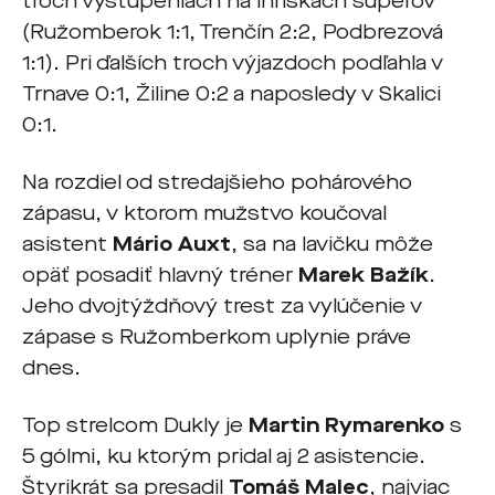
troch vystúpeniach na ihriskách súperov
(Ružomberok 1:1, Trenčín 2:2, Podbrezová
1:1). Pri ďalších troch výjazdoch podľahla v
Trnave 0:1, Žiline 0:2 a naposledy v Skalici
0:1.
Na rozdiel od stredajšieho pohárového
zápasu, v ktorom mužstvo koučoval
asistent
Mário Auxt
, sa na lavičku môže
opäť posadiť hlavný tréner
Marek Bažík
.
Jeho dvojtýždňový trest za vylúčenie v
zápase s Ružomberkom uplynie práve
dnes.
Top strelcom Dukly je
Martin Rymarenko
s
5 gólmi, ku ktorým pridal aj 2 asistencie.
Štyrikrát sa presadil
Tomáš Malec
, najviac