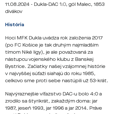
11.08.2024 - Dukla-DAC 1:0, gól Malec, 1853
divákov
História
Hoci MFK Dukla uvádza rok založenia 2017
(po FC Košice je tak druhým najmladším
tímom Niké ligy), je ale považovaná za
nástupcu vojenského klubu z Banskej
Bystrice. Začiatky našej vzájomnej histórie
v najvyššej súťaži siahajú do roku 1985,
celkovo sme proti sebe nastúpili už 53-krát.
Najvýraznejšie víťazstvo DAC-u bolo 4:0 a
zrodilo sa štyrikrát, zakaždým doma: jar
1987, jeseň 1993, jar 1996 a jar 2014. Práve