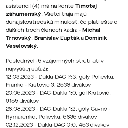
asistencií (4) má na konte
Timotej
záhumenský
. Všetci traja majú
dunajskostredskú minulosť, čo platí ešte o
ďalších troch členoch kádra -
Michal
Trnovský
,
Branislav Ľupták
a
Dominik
Veselovský
.
Posledných 5 vzájomných stretnutí v
najvyššej súťaži:
12.03.2023 - Dukla-DAC 2:3, góly Polievka,
Franko - Krstović 3, 2538 divákov
20.05.2023 - DAC-Dukla 1:0, gól Krstović,
9155 divákov
26.08.2023 - DAC-Dukla 1:2, góly Gavrić -
Rymarenko, Polievka, 5635 divákov
02.12.2023 - Dukla-DAC 0:0, 453 divákov