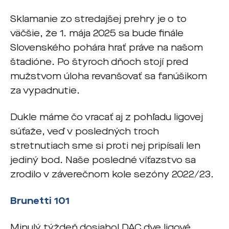
Sklamanie zo stredajšej prehry je o to
väčšie, že 1. mája 2025 sa bude finále
Slovenského pohára hrať práve na našom
štadióne. Po štyroch dňoch stojí pred
mužstvom úloha revanšovať sa fanúšikom
za vypadnutie.
Dukle máme čo vracať aj z pohľadu ligovej
súťaže, veď v posledných troch
stretnutiach sme si proti nej pripísali len
jediný bod. Naše posledné víťazstvo sa
zrodilo v záverečnom kole sezóny 2022/23.
Brunetti 101
Minulý týždeň dosiahol DAC dve ligové