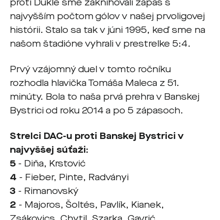
proti Dukle sme zaknihovali zápas s
najvyšším počtom gólov v našej prvoligovej
histórii. Stalo sa tak v júni 1995, keď sme na
našom štadióne vyhrali v prestrelke 5:4.
Prvý vzájomný duel v tomto ročníku
rozhodla hlavička Tomáša Maleca z 51.
minúty. Bola to naša prvá prehra v Banskej
Bystrici od roku 2014 a po 5 zápasoch.
Strelci DAC-u proti Banskej Bystrici v
najvyššej súťaži:
5
- Diňa, Krstović
4
- Fieber, Pinte, Radványi
3
- Rimanovský
2
- Majoros, Šoltés, Pavlík, Kianek,
Zsákovics, Chytil, Szarka,
Gavrić