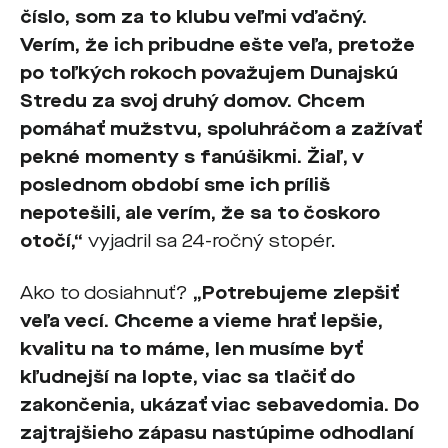
číslo, som za to klubu veľmi vďačný.
Verím, že ich pribudne ešte veľa, pretože
po toľkých rokoch považujem Dunajskú
Stredu za svoj druhý domov. Chcem
pomáhať mužstvu, spoluhráčom a zažívať
pekné momenty s fanúšikmi. Žiaľ, v
poslednom období sme ich príliš
nepotešili, ale verím, že sa to čoskoro
otočí,“
vyjadril sa 24-ročný stopér.
Ako to dosiahnuť?
„Potrebujeme zlepšiť
veľa vecí. Chceme a vieme hrať lepšie,
kvalitu na to máme, len musíme byť
kľudnejší na lopte, viac sa tlačiť do
zakončenia, ukázať viac sebavedomia. Do
zajtrajšieho zápasu nastúpime odhodlaní