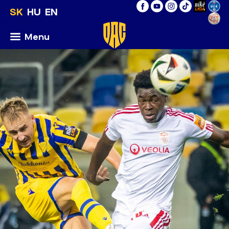
SK
HU
EN
Menu