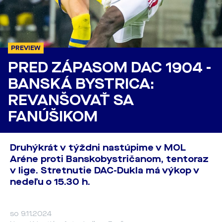
PREVIEW
PRED ZÁPASOM DAC 1904 -
BANSKÁ BYSTRICA:
REVANŠOVAŤ SA
FANÚŠIKOM
Druhýkrát v týždni nastúpime v MOL
Aréne proti Banskobystričanom, tentoraz
v lige. Stretnutie DAC-Dukla má výkop v
nedeľu o 15.30 h.
so 9.11.2024