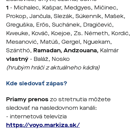
1
- Michalec, Kašpar, Medgyes, Mičinec,
Prokop, Jančula, Slezák, Súkenník, Mašek,
Greguška, Erős, Suchánek, Dragičević,
Kweuke, Kováč, Koejoe, Zs. Németh, Kordić,
Mesanović, Matúš, Gergel, Nguekam,
Szánthó,
Ramadan, Andzouana,
Kalmár
vlastný
- Baláž, Nosko
(hrubým hráči z aktuálneho kádra)
Kde sledovať zápas?
Priamy prenos
zo stretnutia môžete
sledovať na nasledovnom kanáli:
- internetová televízia
https://voyo.markiza.sk/