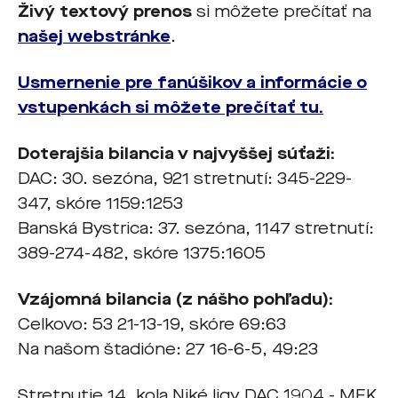
Živý textový prenos
si môžete prečítať na
našej webstránke
.
Usmernenie pre fanúšikov a informácie o
vstupenkách si môžete prečítať tu.
Doterajšia bilancia v najvyššej súťaži:
DAC: 30. sezóna, 921 stretnutí: 345-229-
347, skóre 1159:1253
Banská Bystrica: 37. sezóna, 1147 stretnutí:
389-274-482, skóre 1375:1605
Vzájomná bilancia (z nášho pohľadu):
Celkovo: 53 21-13-19, skóre 69:63
Na našom štadióne: 27 16-6-5, 49:23
Stretnutie 14. kola Niké ligy DAC 1904 - MFK