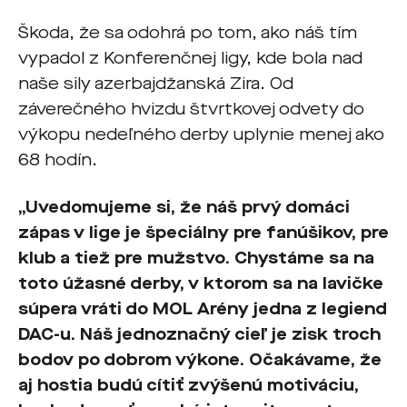
Škoda, že sa odohrá po tom, ako náš tím
vypadol z Konferenčnej ligy, kde bola nad
naše sily azerbajdžanská Zira. Od
záverečného hvizdu štvrtkovej odvety do
výkopu nedeľného derby uplynie menej ako
68 hodín.
„Uvedomujeme si, že náš prvý domáci
zápas v lige je špeciálny pre fanúšikov, pre
klub a tiež pre mužstvo. Chystáme sa na
toto úžasné derby, v ktorom sa na lavičke
súpera vráti do MOL Arény jedna z legiend
DAC-u. Náš jednoznačný cieľ je zisk troch
bodov po dobrom výkone. Očakávame, že
aj hostia budú cítiť zvýšenú motiváciu,