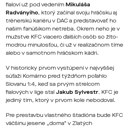
fialoví už pod vedením
Mikuláša
Radványiho
, ktorý začínal svoju hráčsku aj
trénerskú kariéru v DAC a predstavovať ho
našim fanúšikom netreba. Okrem neho je v
mužstve KFC viacero ďalších osôb so žlto-
modrou minulosťou, či už v realizačnom tíme
alebo v samotnom hráčskom kádri.
V historicky prvom vystúpení v najvyššej
súťaži Komárno pred týždňom poľahlo
Slovanu 1:4, keď sa prvým strelcom
fialových v lige stal
Jakub Sylvestr
. KFC je
jediný tím, ktorý v prvom kole nebodoval.
Pre prestavbu vlastného štadióna bude KFC
väčšinu jesene „doma“ v Zlatých