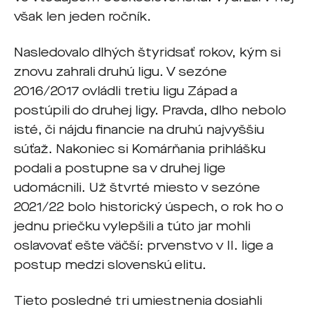
však len jeden ročník.
Nasledovalo dlhých štyridsať rokov, kým si
znovu zahrali druhú ligu. V sezóne
2016/2017 ovládli tretiu ligu Západ a
postúpili do druhej ligy. Pravda, dlho nebolo
isté, či nájdu financie na druhú najvyššiu
súťaž. Nakoniec si Komárňania prihlášku
podali a postupne sa v druhej lige
udomácnili. Už štvrté miesto v sezóne
2021/22 bolo historický úspech, o rok ho o
jednu priečku vylepšili a túto jar mohli
oslavovať ešte väčší: prvenstvo v II. lige a
postup medzi slovenskú elitu.
Tieto posledné tri umiestnenia dosiahli