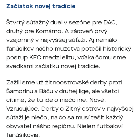
Začiatok novej tradície
Štvrtý súťažný duel v sezóne pre DAC,
druhý pre Komárno. A zároveň prvý
vzájomný v najvyššej súťaži. Aj nemálo
fanúšikov nášho mužstva potešil historický
postup KFC medzi elitu, vďaka čomu sme
svedkami začiatku novej tradície.
Zažili sme už žitnoostrovské derby proti
Šamorínu a Báču v druhej lige, ale všetci
cítime, že tu ide o niečo iné. Nové.
Vzrušujúce. Derby o Žitný ostrov v najvyššej
súťaži je niečo, na čo sa musí tešiť každý
obyvateľ nášho regiónu. Nielen futbaloví
fanúšikovia.