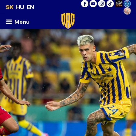
SK
HU
EN
Menu