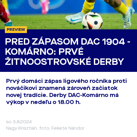
PREVIEW
PRED ZÁPASOM DAC 1904 -
KOMÁRNO: PRVÉ
ŽITNOOSTROVSKÉ DERBY
Prvý domáci zápas ligového ročníka proti
nováčikovi znamená zároveň začiatok
novej tradície. Derby DAC-Komárno má
výkop v nedeľu o 18.00 h.
so 3.8.2024
Nagy Krisztián, foto: Fekete Nándor