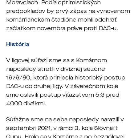
Moravciach. Podľa optimistických
predpokladov by prvý zápas na vynovenom
komárňanskom štadióne mohli odohrať
začiatkom novembra práve proti DAC-u.
História
V ligovej súťaži sme sa s Komárnom
naposledy stretli v divíznej sezóne
1979/80, ktorá priniesla historický postup
DAC-u do druhej ligy. V záverečnom kole
sme oslávili postup víťazstvom 5:3 pred
4000 divákmi.
Súťažne sme na seba naposledy narazili v
septembri 2021, v rámci 3. kola Slovnaft
Cupu. Hralo sa v Komárne a po bezgólovej