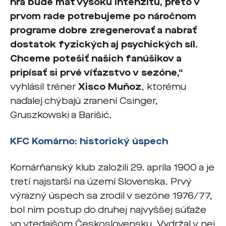
hra bude mať vysokú intenzitu, preto v
prvom rade potrebujeme po náročnom
programe dobre zregenerovať a nabrať
dostatok fyzických aj psychických síl.
Chceme potešiť našich fanúšikov a
pripísať si prvé víťazstvo v sezóne,“
vyhlásil tréner
Xisco Muňoz
, ktorému
naďalej chýbajú zranení Csinger,
Gruszkowski a Barišić.
KFC Komárno: historický úspech
Komárňanský klub založili 29. apríla 1900 a je
tretí najstarší na území Slovenska. Prvý
výrazný úspech sa zrodil v sezóne 1976/77,
bol ním postup do druhej najvyššej súťaže
vo vtedajšom Československu. Vydržal v nej