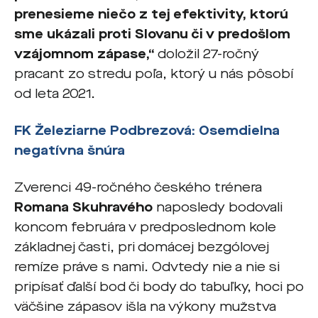
prenesieme niečo z tej efektivity, ktorú
sme ukázali proti Slovanu či v predošlom
vzájomnom zápase,“
doložil 27-ročný
pracant zo stredu poľa, ktorý u nás pôsobí
od leta 2021.
FK Železiarne Podbrezová:
Osemdielna
negatívna šnúra
Zverenci 49-ročného českého trénera
Romana Skuhravého
naposledy bodovali
koncom februára v predposlednom kole
základnej časti, pri domácej bezgólovej
remíze práve s nami. Odvtedy nie a nie si
pripísať ďalší bod či body do tabuľky, hoci po
väčšine zápasov išla na výkony mužstva