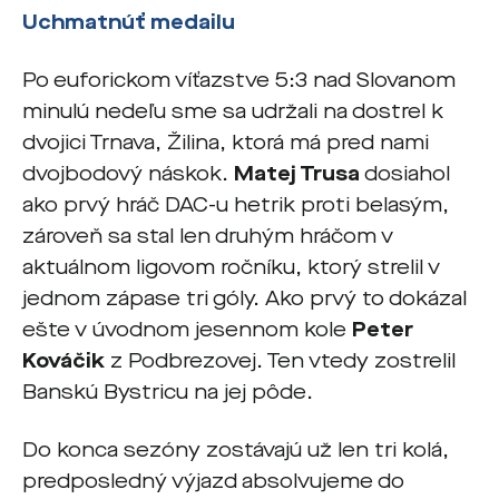
Uchmatnúť medailu
Po euforickom víťazstve 5:3 nad Slovanom
minulú nedeľu sme sa udržali na dostrel k
dvojici Trnava, Žilina, ktorá má pred nami
dvojbodový náskok.
Matej Trusa
dosiahol
ako prvý hráč DAC-u hetrik proti belasým,
zároveň sa stal len druhým hráčom v
aktuálnom ligovom ročníku, ktorý strelil v
jednom zápase tri góly. Ako prvý to dokázal
ešte v úvodnom jesennom kole
Peter
Kováčik
z Podbrezovej. Ten vtedy zostrelil
Banskú Bystricu na jej pôde.
Do konca sezóny zostávajú už len tri kolá,
predposledný výjazd absolvujeme do