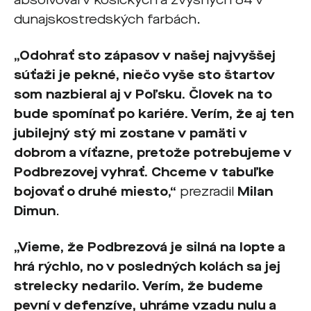
absolvoval v košických a zvyšných 84 v
dunajskostredských farbách.
„Odohrať sto zápasov v našej najvyššej
súťaži je pekné, niečo vyše sto štartov
som nazbieral aj v Poľsku. Človek na to
bude spomínať po kariére. Verím, že aj ten
jubilejný stý mi zostane v pamäti v
dobrom a víťazne, pretože potrebujeme v
Podbrezovej vyhrať. Chceme v tabuľke
bojovať o druhé miesto,“
prezradil
Milan
Dimun
.
„Vieme, že Podbrezová je silná na lopte a
hrá rýchlo, no v posledných kolách sa jej
strelecky nedarilo. Verím, že budeme
pevní v defenzíve, uhráme vzadu nulu a