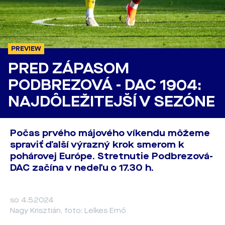
PREVIEW
PRED ZÁPASOM
PODBREZOVÁ - DAC 1904:
NAJDÔLEŽITEJŠÍ V SEZÓNE
Počas prvého májového víkendu môžeme
spraviť ďalší výrazný krok smerom k
pohárovej Európe. Stretnutie Podbrezová-
DAC začína v nedeľu o 17.30 h.
so 4.5.2024
Nagy Krisztián, foto: Lelkes Ernő