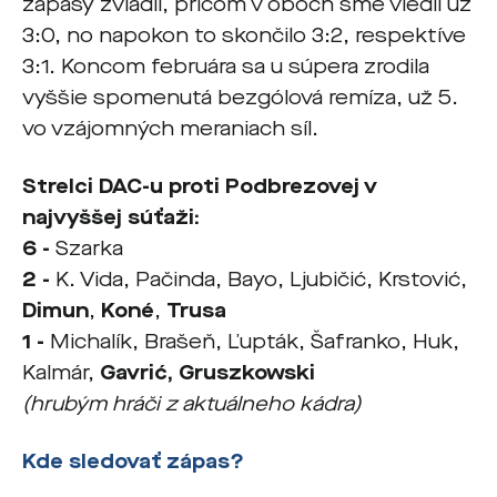
zápasy zvládli, pričom v oboch sme viedli už
3:0, no napokon to skončilo 3:2, respektíve
3:1. Koncom februára sa u súpera zrodila
vyššie spomenutá bezgólová remíza, už 5.
vo vzájomných meraniach síl.
Strelci DAC-u proti Podbrezovej v
najvyššej súťaži:
6 -
Szarka
2 -
K. Vida, Pačinda, Bayo, Ljubičić, Krstović,
Dimun
,
Koné
,
Trusa
1 -
Michalík, Brašeň, Ľupták, Šafranko, Huk,
Kalmár,
Gavrić, Gruszkowski
(hrubým hráči z aktuálneho kádra)
Kde sledovať zápas?