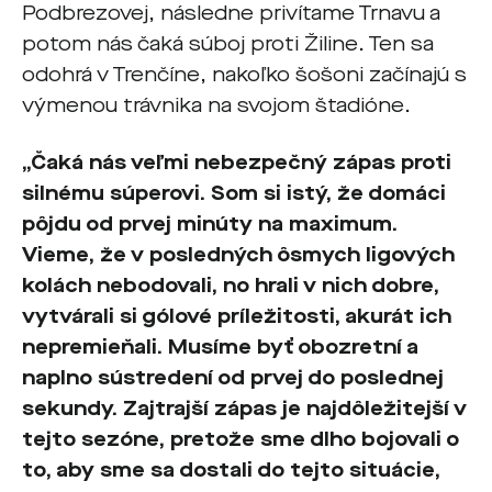
Podbrezovej, následne privítame Trnavu a
potom nás čaká súboj proti Žiline. Ten sa
odohrá v Trenčíne, nakoľko šošoni začínajú s
výmenou trávnika na svojom štadióne.
„Čaká nás veľmi nebezpečný zápas proti
silnému súperovi. Som si istý, že domáci
pôjdu od prvej minúty na maximum.
Vieme, že v posledných ôsmych ligových
kolách nebodovali, no hrali v nich dobre,
vytvárali si gólové príležitosti, akurát ich
nepremieňali. Musíme byť obozretní a
naplno sústredení od prvej do poslednej
sekundy. Zajtrajší zápas je najdôležitejší v
tejto sezóne, pretože sme dlho bojovali o
to, aby sme sa dostali do tejto situácie,