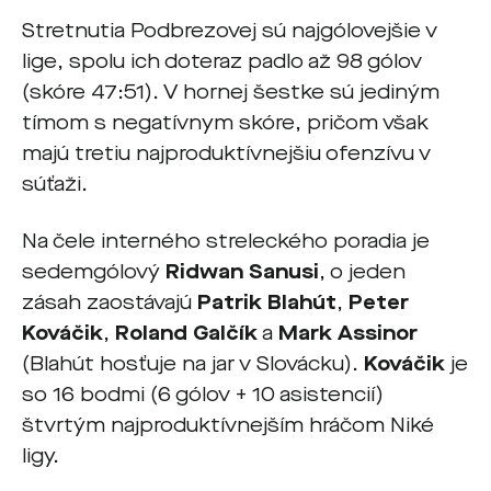
Stretnutia Podbrezovej sú najgólovejšie v
lige, spolu ich doteraz padlo až 98 gólov
(skóre 47:51). V hornej šestke sú jediným
tímom s negatívnym skóre, pričom však
majú tretiu najproduktívnejšiu ofenzívu v
súťaži.
Na čele interného streleckého poradia je
sedemgólový
Ridwan Sanusi
, o jeden
zásah zaostávajú
Patrik Blahút
,
Peter
Kováčik
,
Roland Galčík
a
Mark Assinor
(Blahút hosťuje na jar v Slovácku).
Kováčik
je
so 16 bodmi (6 gólov + 10 asistencií)
štvrtým najproduktívnejším hráčom Niké
ligy.