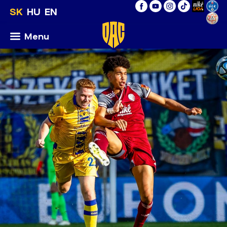
SK
HU
EN
Menu