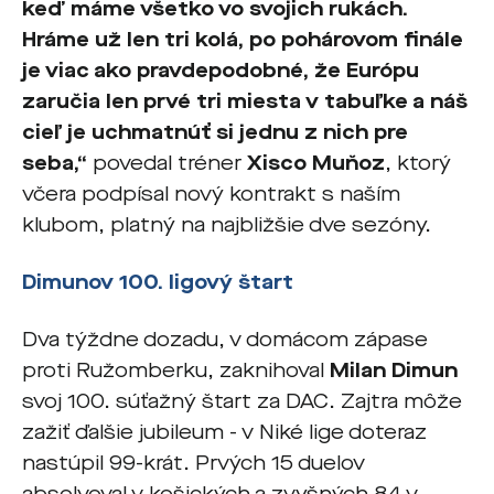
keď máme všetko vo svojich rukách.
Hráme už len tri kolá, po pohárovom finále
je viac ako pravdepodobné, že Európu
zaručia len prvé tri miesta v tabuľke a náš
cieľ je uchmatnúť si jednu z nich pre
seba,“
povedal tréner
Xisco Muňoz
, ktorý
včera podpísal nový kontrakt s naším
klubom, platný na najbližšie dve sezóny.
Dimunov 100. ligový štart
Dva týždne dozadu, v domácom zápase
proti Ružomberku, zaknihoval
Milan Dimun
svoj 100. súťažný štart za DAC. Zajtra môže
zažiť ďalšie jubileum - v Niké lige doteraz
nastúpil 99-krát. Prvých 15 duelov