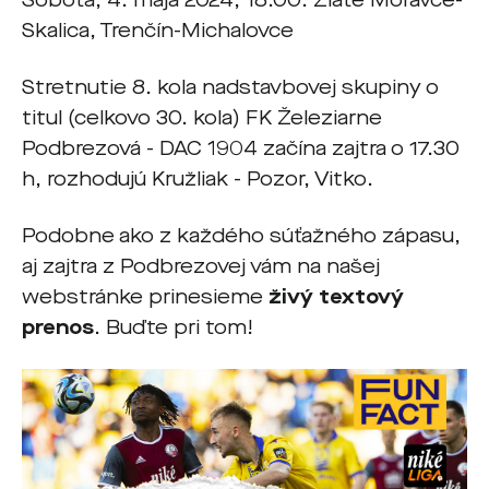
Sobota, 4. mája 2024, 18.00: Zlaté Moravce-
Skalica, Trenčín-Michalovce
Stretnutie 8. kola nadstavbovej skupiny o
titul (celkovo 30. kola) FK Železiarne
Podbrezová - DAC 1904 začína zajtra o 17.30
h, rozhodujú Kružliak - Pozor, Vitko.
Podobne ako z každého súťažného zápasu,
aj zajtra z Podbrezovej vám na našej
webstránke prinesieme
živý textový
prenos
. Buďte pri tom!