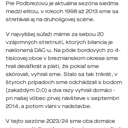
Pre Podbrezovú je aktuálna sezóna siedma
medzi elitou, v rokoch 1998 až 2013 sme sa
stretávali aj na druholigovej scéne.
V najvyššej súťaži máme za sebou 20
vzájomných stretnutí, ktorých bilancia je
naklonená DAC-u. Na pôde bordových zo 4-
tisícovej obce v breznianskom okrese sme
hrali deväťkrát a platí, že pokiaľ sme
skórovali, vyhrali sme. Stalo sa tak trikrát, v
štyroch prípadoch sme odchádzali s bodom
(zakaždým 0:0) a dva razy vyhrali domáci -
pri našej vôbec prvej návšteve v septembri
2014, a potom vlani v nadstavbe.
V tejto sezóne 2023/24 sme oba domáce