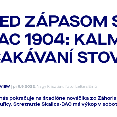
ED ZÁPASOM 
DAC 1904: KAL
AKÁVANÍ STO
VIEW
|
pi 9.9.2022
, Nagy Krisztián, foto: Lelkes Ernő
 nás pokračuje na štadióne nováčika zo Záhori
uľky. Stretnutie Skalica-DAC má výkop v sobot