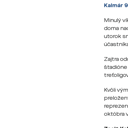
Kalmár 
Minulý ví
doma nad
utorok sm
účastníka
Zajtra o
štadióne
treťoligo
Kvôli vý
preložen
reprezent
októbra 