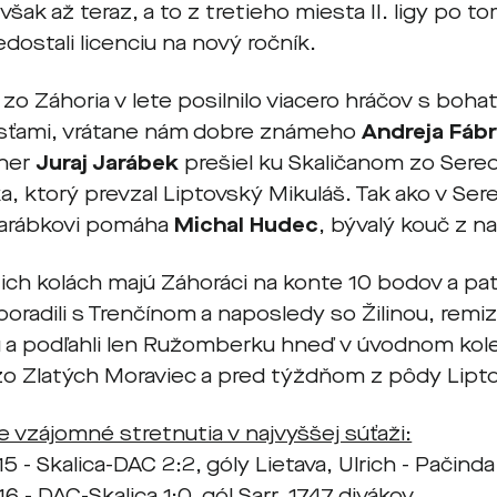
 však až teraz, a to z tretieho miesta II. ligy po t
dostali licenciu na nový ročník.
o Záhoria v lete posilnilo viacero hráčov s boha
sťami, vrátane nám dobre známeho
Andreja Fáb
éner
Juraj Jarábek
prešiel ku Skaličanom zo Sered
a, ktorý prevzal Liptovský Mikuláš. Tak ako v Sere
Jarábkovi pomáha
Michal Hudec
, bývalý kouč z n
ich kolách majú Záhoráci na konte 10 bodov a pat
oradili s Trenčínom a naposledy so Žilinou, remi
u a podľahli len Ružomberku hneď v úvodnom kol
 zo Zlatých Moraviec a pred týždňom z pôdy Lipt
e vzájomné stretnutia v najvyššej súťaži:
5 - Skalica-DAC 2:2, góly Lietava, Ulrich - Pačinda
6 - DAC-Skalica 1:0, gól Sarr, 1747 divákov