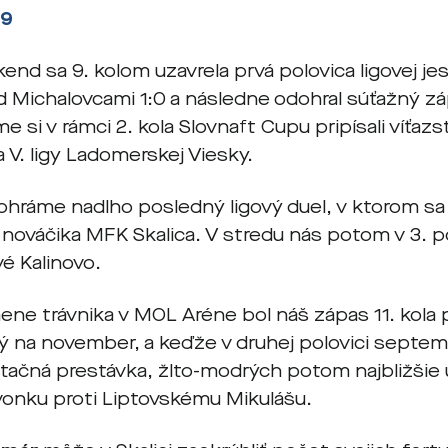
99
kend sa 9. kolom uzavrela prvá polovica ligovej j
 Michalovcami 1:0 a následne odohral súťažný zá
e si v rámci 2. kola Slovnaft Cupu pripísali víťaz
 V. ligy Ladomerskej Viesky.
dohráme nadlho posledný ligový duel, v ktorom s
 nováčika MFK Skalica. V stredu nás potom v 3. 
vé Kalinovo.
mene trávnika v MOL Aréne bol náš zápas 11. kola
ý na november, a keďže v druhej polovici septem
ačná prestávka, žlto-modrých potom najbližšie uv
vonku proti Liptovskému Mikulášu.