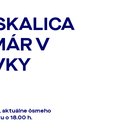
SKALICA
MÁR V
VKY
a, aktuálne ôsmeho
u o 18.00 h.