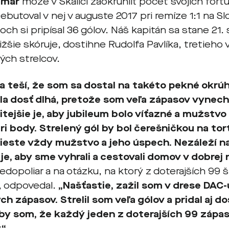
lmár
môže v Skalici zaokrúhliť počet svojich fort
ebutoval v nej v auguste 2017 pri remíze 1:1 na Sl
ch si pripísal 36 gólov. Náš kapitán sa stane 21
ižšie skóruje, dostihne Rudolfa Pavlíka, tretieho
ých strelcov.
a teší, že som sa dostal na takéto pekné okrúhl
a dosť dlhá, pretože som veľa zápasov vynecha
itejšie je, aby jubileum bolo víťazné a mužstvo 
tri body. Strelený gól by bol čerešničkou na tort
este vždy mužstvo a jeho úspech. Nezáleží na
 je, aby sme vyhrali a cestovali domov v dobrej 
edopoliar a na otázku, na ktorý z doterajších 99 
j, odpovedal.
„Našťastie, zažil som v drese DAC-
h zápasov. Strelil som veľa gólov a pridal aj dos
by som, že každý jeden z doterajších 99 zápa
.“