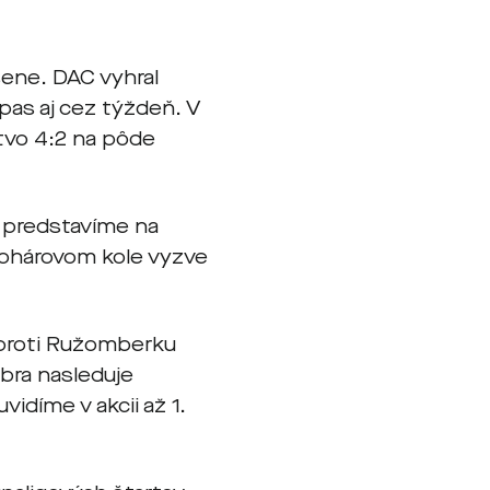
esene. DAC vyhral
pas aj cez týždeň. V
stvo 4:2 na pôde
a predstavíme na
pohárovom kole vyzve
 proti Ružomberku
bra nasleduje
idíme v akcii až 1.