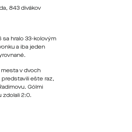
nda, 843 divákov
16 sa hralo 33-kolovým
onku a iba jeden
 vyrovnané.
o mesta v dvoch
predstavili ešte raz,
 Radimovu. Gólmi
zdolali 2:0.