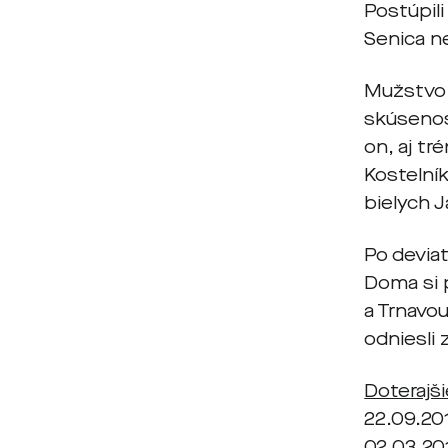
Postúpili
Senica ne
Mužstvo z
skúseno
on, aj tr
Kostelník
bielych 
Po deviat
Doma si p
a Trnavo
odniesli
Doterajši
22.09.201
02.03.201