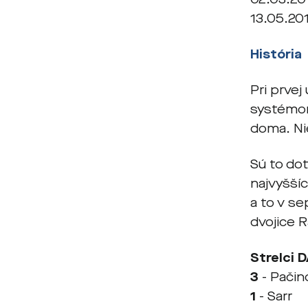
13.05.201
História
Pri prvej
systémom
doma. Nie
Sú to do
najvyššíc
a to v se
dvojice R
Strelci D
3
- Pačin
1
- Sarr