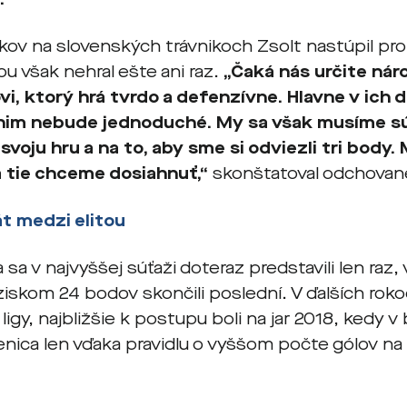
okov na slovenských trávnikoch Zsolt nastúpil p
ou však nehral ešte ani raz.
„Čaká nás určite nár
vi, ktorý hrá tvrdo a defenzívne. Hlavne v ich
 nim nebude jednoduché. My sa však musíme sú
svoju hru a na to, aby sme si odviezli tri body.
 tie chceme dosiahnuť,“
skonštatoval odchovan
t medzi elitou
a sa v najvyššej súťaži doteraz predstavili len raz
iskom 24 bodov skončili poslední. V ďalších roko
. ligy, najbližšie k postupu boli na jar 2018, kedy v
nica len vďaka pravidlu o vyššom počte gólov na i