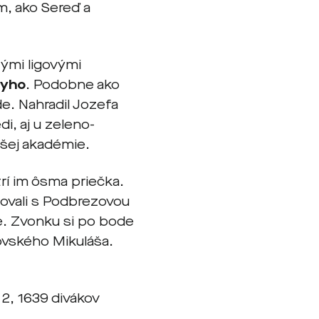
om, ako Sereď a
tými ligovými
ryho
. Podobne ako
e. Nahradil Jozefa
di, aj u zeleno-
ašej akadémie.
rí im ôsma priečka.
zovali s Podbrezovou
e. Zvonku si po bode
ovského Mikuláša.
 2, 1639 divákov