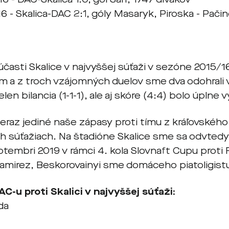
6 - Skalica-DAC 2:1, góly Masaryk, Piroska - Pači
 účasti Skalice v najvyššej súťaži v sezóne 2015/
 a z troch vzájomných duelov sme dva odohrali v
len bilancia (1-1-1), ale aj skóre (4:4) bolo úplne
teraz jediné naše zápasy proti tímu z kráľovskéh
h súťažiach. Na štadióne Skalice sme sa odvtedy 
ptembri 2019 v rámci 4. kola Slovnaft Cupu proti
amirez, Beskorovainyi sme domáceho piatoligistu 
AC-u proti Skalici v najvyššej súťaži:
da