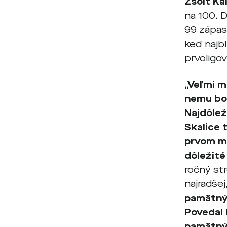
Zsolt Ka
na 100. D
99 zápaso
keď najbl
prvoligov
„Veľmi m
nemu bol
Najdôlež
Skalice 
prvom mi
dôležité
ročný str
najradše
pamätnýc
Povedal 
pamätný