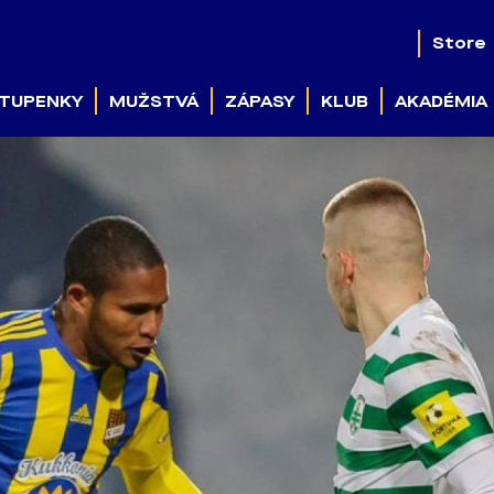
Store
TUPENKY
MUŽSTVÁ
ZÁPASY
KLUB
AKADÉMIA