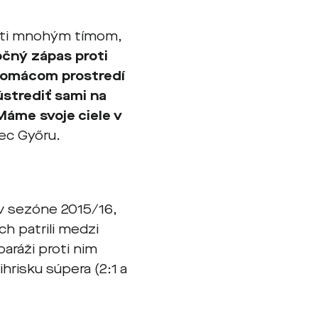
roti mnohým tímom,
očný zápas proti
 domácom prostredí
strediť sami na
 Máme svoje ciele v
ec Győru.
, v sezóne 2015/16,
ch patrili medzi
 baráži proti nim
hrisku súpera (2:1 a