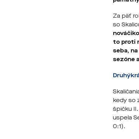
Za päť r
so Skalic
nováčiko
to proti
seba, na 
sezóne a
Druhýkrá
Skaličani
kedy so z
špičku II
uspela Se
0:1).