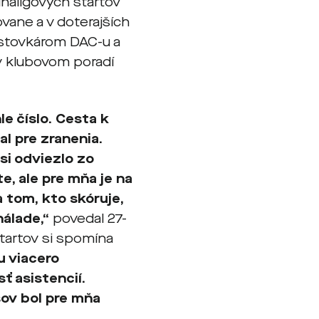
unaligových štartov
ovane a v doterajších
. stovkárom DAC-u a
 v klubovom poradí
e číslo. Cesta k
l pre zranenia.
si odviezlo zo
e, ale pre mňa je na
 tom, kto skóruje,
nálade,“
povedal 27-
štartov si spomína
u viacero
ť asistencií.
sov bol pre mňa