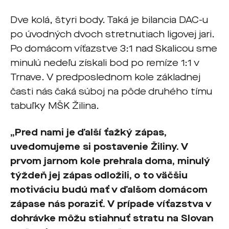
Dve kolá, štyri body. Taká je bilancia DAC-u
po úvodných dvoch stretnutiach ligovej jari.
Po domácom víťazstve 3:1 nad Skalicou sme
minulú nedeľu získali bod po remíze 1:1 v
Trnave. V predposlednom kole základnej
časti nás čaká súboj na pôde druhého tímu
tabuľky MŠK Žilina.
„Pred nami je ďalší ťažký zápas,
uvedomujeme si postavenie Žiliny. V
prvom jarnom kole prehrala doma, minulý
týždeň jej zápas odložili, o to väčšiu
motiváciu budú mať v ďalšom domácom
zápase nás poraziť. V prípade víťazstva v
dohrávke môžu stiahnuť stratu na Slovan