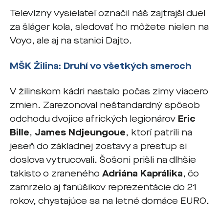
Televízny vysielateľ označil náš zajtrajší duel
za šláger kola, sledovať ho môžete nielen na
Voyo, ale aj na stanici Dajto.
MŠK Žilina: Druhí vo všetkých smeroch
V žilinskom kádri nastalo počas zimy viacero
zmien. Zarezonoval neštandardný spôsob
odchodu dvojice afrických legionárov
Eric
Bille
,
James Ndjeungoue
, ktorí patrili na
jeseň do základnej zostavy a prestup si
doslova vytrucovali. Šošoni prišli na dlhšie
takisto o zraneného
Adriána Kaprálika
, čo
zamrzelo aj fanúšikov reprezentácie do 21
rokov, chystajúce sa na letné domáce EURO.