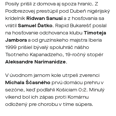
Posily prišli z domova aj spoza hraníc. Z
Podbrezovej prestúpil pod Dubeň nigérijský
krídelník
Ridwan Sanusi
a z hosťovania sa
vrátil
Samuel Ďatko
. Rapid Bukarešť poslal
na hosťovanie odchovanca klubu
Timoteja
Jambora
a od gruzínskeho majstra Iberia
1999 prišiel bývalý spoluhráč nášho
Tsotneho Kapanadzeho, 19-ročný stopér
Aleksandre Narimanidze
.
V úvodnom jarnom kole utrpeli zverenci
Michala Ščasného
prvú domácu prehru v
sezóne, keď podľahli Košiciam 0:2. Minulý
víkend bol ich zápas proti Komárnu
odložený pre chorobu v tíme súpera.