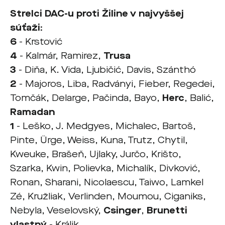
Strelci DAC-u proti Žiline v najvyššej
súťaži:
6
-
Krstović
4
- Kalmár, Ramirez,
Trusa
3
- Diňa, K. Vida, Ljubičić, Davis, Szánthó
2
- Majoros, Liba, Radványi, Fieber, Regedei,
Tomčák, Delarge, Pačinda, Bayo,
Herc
, Balić,
Ramadan
1
- Leško, J. Medgyes, Michalec, Bartoš,
Pinte, Ürge, Weiss, Kuna, Trutz, Chytil,
Kweuke, Brašeň, Ujlaky, Jurčo, Krišto,
Szarka, Kwin, Polievka, Michalík, Divković,
Ronan, Sharani,
Nicolaescu, Taiwo, Lamkel
Zé, Kružliak,
Verlinden,
Moumou,
Ciganiks,
Nebyla, Veselovský,
Csinger
,
Brunetti
vlastný
- Králik