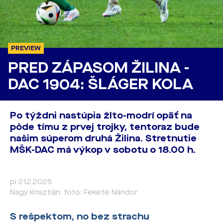
PREVIEW
PRED ZÁPASOM ŽILINA -
DAC 1904: ŠLÁGER KOLA
Po týždni nastúpia žlto-modrí opäť na
pôde tímu z prvej trojky, tentoraz bude
našim súperom druhá Žilina. Stretnutie
MŠK-DAC má výkop v sobotu o 18.00 h.
pi 21.2.2025
Nagy Krisztián, foto: Fekete Nándor
S rešpektom, no bez strachu