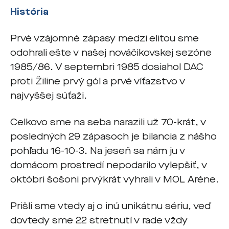
História
Prvé vzájomné zápasy medzi elitou sme
odohrali ešte v našej nováčikovskej sezóne
1985/86. V septembri 1985 dosiahol DAC
proti Žiline prvý gól a prvé víťazstvo v
najvyššej súťaži.
Celkovo sme na seba narazili už 70-krát, v
posledných 29 zápasoch je bilancia z nášho
pohľadu 16-10-3. Na jeseň sa nám ju v
domácom prostredí nepodarilo vylepšiť, v
októbri šošoni prvýkrát vyhrali v MOL Aréne.
Prišli sme vtedy aj o inú unikátnu sériu, veď
dovtedy sme 22 stretnutí v rade vždy