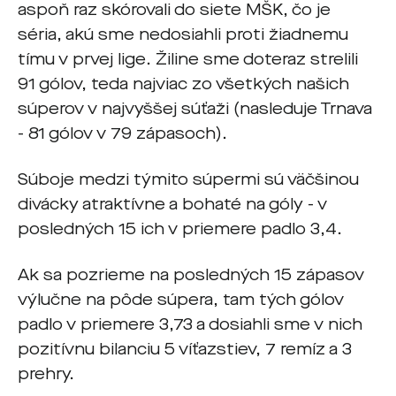
aspoň raz skórovali do siete MŠK, čo je
séria, akú sme nedosiahli proti žiadnemu
tímu v prvej lige. Žiline sme doteraz strelili
91 gólov, teda najviac zo všetkých našich
súperov v najvyššej súťaži (nasleduje Trnava
- 81 gólov v 79 zápasoch).
Súboje medzi týmito súpermi sú väčšinou
divácky atraktívne a bohaté na góly - v
posledných 15 ich v priemere padlo 3,4.
Ak sa pozrieme na posledných 15 zápasov
výlučne na pôde súpera, tam tých gólov
padlo v priemere 3,73 a dosiahli sme v nich
pozitívnu bilanciu 5 víťazstiev, 7 remíz a 3
prehry.