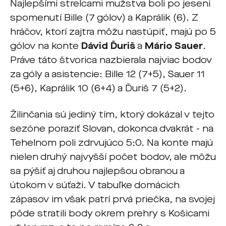
Najlepšími strelcami mužstva boli po jeseni
spomenutí Bille (7 gólov) a Kaprálik (6). Z
hráčov, ktorí zajtra môžu nastúpiť, majú po 5
gólov na konte
Dávid Ďuriš
a
Mário Sauer
.
Práve táto štvorica nazbierala najviac bodov
za góly a asistencie: Bille 12 (7+5), Sauer 11
(5+6), Kaprálik 10 (6+4) a Ďuriš 7 (5+2).
Žilinčania sú jediný tím, ktorý dokázal v tejto
sezóne poraziť Slovan, dokonca dvakrát - na
Tehelnom poli zdrvujúco 5:0. Na konte majú
nielen druhý najvyšší počet bodov, ale môžu
sa pýšiť aj druhou najlepšou obranou a
útokom v súťaži. V tabuľke domácich
zápasov im však patrí prvá priečka, na svojej
pôde stratili body okrem prehry s Košicami