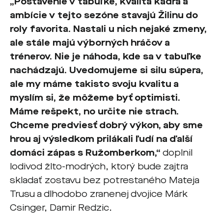
„Postavenie v tabuľke, kvalita kádra a
ambície v tejto sezóne stavajú Žilinu do
roly favorita. Nastali u nich nejaké zmeny,
ale stále majú výborných hráčov a
trénerov. Nie je náhoda, kde sa v tabuľke
nachádzajú. Uvedomujeme si silu súpera,
ale my máme takisto svoju kvalitu a
myslím si, že môžeme byť optimisti.
Máme rešpekt, no určite nie strach.
Chceme predviesť dobrý výkon, aby sme
hrou aj výsledkom prilákali ľudí na ďalší
domáci zápas s Ružomberkom,“
doplnil
lodivod žlto-modrých, ktorý bude zajtra
skladať zostavu bez potrestaného Mateja
Trusu a dlhodobo zranenej dvojice Márk
Csinger, Damir Redzic.