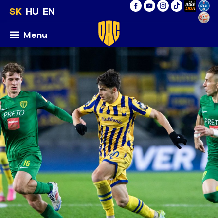
SK
HU
EN
Menu