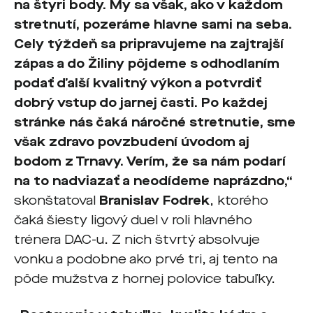
na štyri body. My sa však, ako v každom
stretnutí, pozeráme hlavne sami na seba.
Cely týždeň sa pripravujeme na zajtrajší
zápas a do Žiliny pôjdeme s odhodlaním
podať ďalší kvalitný výkon a potvrdiť
dobrý vstup do jarnej časti. Po každej
stránke nás čaká náročné stretnutie, sme
však zdravo povzbudení úvodom aj
bodom z Trnavy. Verím, že sa nám podarí
na to nadviazať a neodídeme naprázdno,“
skonštatoval
Branislav Fodrek
, ktorého
čaká šiesty ligový duel v roli hlavného
trénera DAC-u. Z nich štvrtý absolvuje
vonku a podobne ako prvé tri, aj tento na
pôde mužstva z hornej polovice tabuľky.