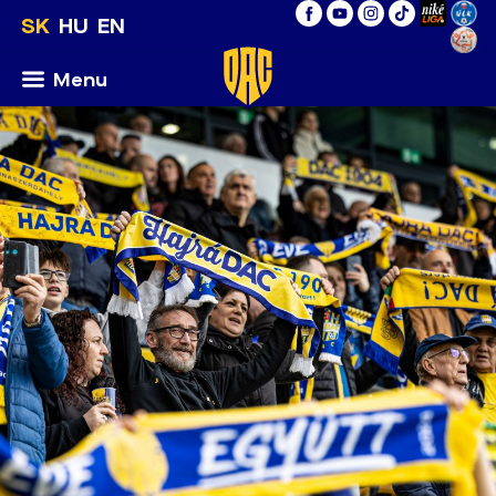
SK
HU
EN
Menu