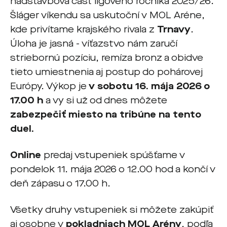
nadstavbová časť ligového ročníka 2025/26.
Šláger víkendu sa uskutoční v MOL Aréne,
kde privítame krajského rivala z
Trnavy
.
Úloha je jasná - víťazstvo nám zaručí
striebornú pozíciu, remíza bronz a obidve
tieto umiestnenia aj postup do pohárovej
Európy. Výkop je
v sobotu 16. mája 2026 o
17.00 h
a vy si už od dnes môžete
zabezpečiť miesto na tribúne na tento
duel.
Online
predaj vstupeniek spúšťame v
pondelok 11. mája 2026 o 12.00 hod a končí v
deň zápasu o 17.00 h.
Všetky druhy vstupeniek si môžete zakúpiť
aj osobne v
pokladniach MOL Arény
, podľa