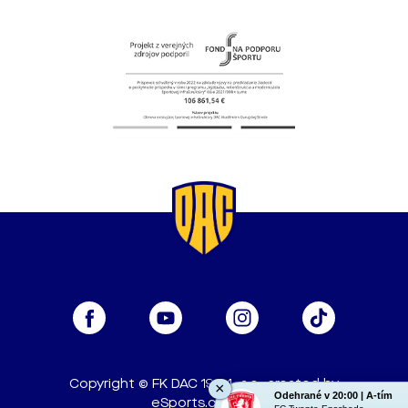
Copyright © FK DAC 1904, a.s., created by
×
Odehrané v 20:00 | A-tím
eSports.cz, s.r.o.