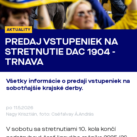
AKTUALITY
PREDAJ VSTUPENIEK NA
STRETNUTIE DAC 1904 -
TRNAVA
Všetky informácie o predaji vstupeniek na
sobotňajšie krajské derby.
po 11.5.2026
Nagy Krisztián, foto: Cséfalvay Á.András
V sobotu sa stretnutiami 10. kola končí