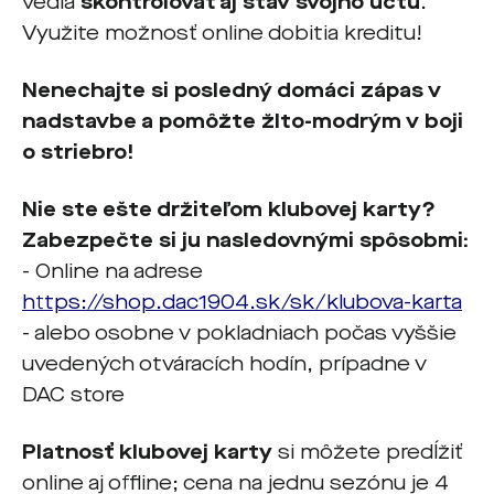
vedia
skontrolovať aj stav svojho účtu
.
Využite možnosť online dobitia kreditu!
Nenechajte si posledný domáci zápas v
nadstavbe a pomôžte žlto-modrým v boji
o striebro!
Nie ste ešte držite
ľ
om klubovej karty?
Zabezpe
č
te si ju nasledovn
ý
mi sp
ô
sobmi:
- Online na adrese
https://shop.dac1904.sk/sk/klubova-karta
- alebo osobne v pokladniach počas vyššie
uvedených otváracích hodín, prípadne v
DAC store
Platnosť klubovej karty
si môžete predĺžiť
online aj offline; cena na jednu sezónu je 4