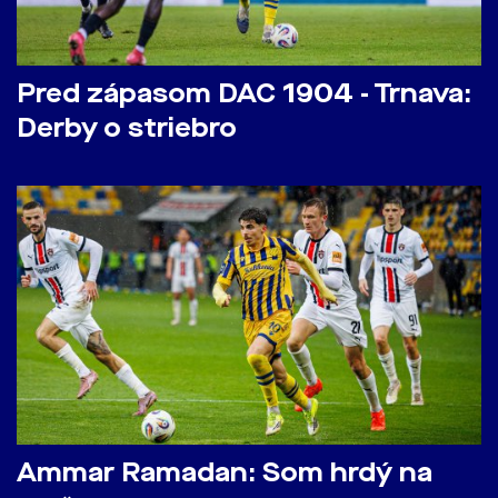
Pred zápasom DAC 1904 - Trnava:
Derby o striebro
Ammar Ramadan: Som hrdý na