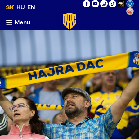
SK
HU
EN
Menu