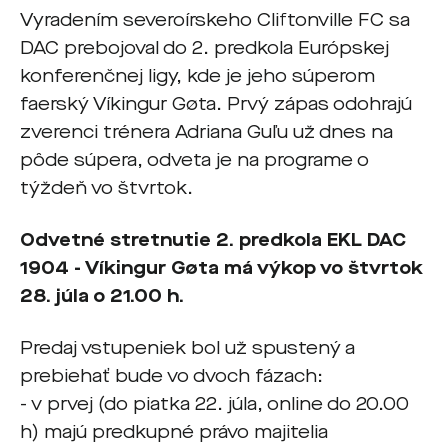
Vyradením severoírskeho Cliftonville FC sa
DAC prebojoval do 2. predkola Európskej
konferenčnej ligy, kde je jeho súperom
faerský Víkingur Gøta. Prvý zápas odohrajú
zverenci trénera Adriana Guľu už dnes na
pôde súpera, odveta je na programe o
týždeň vo štvrtok.
Odvetné stretnutie 2. predkola EKL DAC
1904 -
Víkingur
Gøta
má výkop vo štvrtok
28. júla o 21.00 h.
Predaj vstupeniek bol už spustený a
prebiehať bude vo dvoch fázach:
- v prvej (do piatka 22. júla, online do 20.00
h) majú predkupné právo majitelia