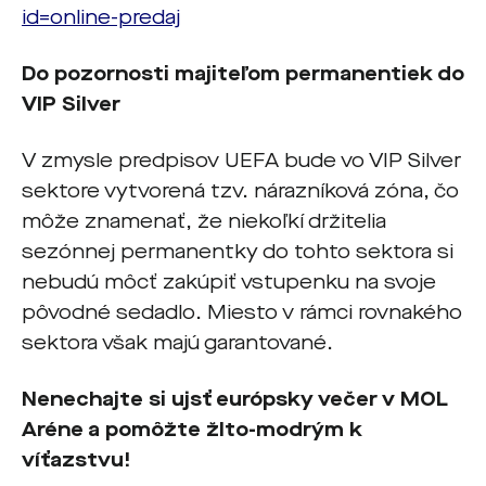
id=online-predaj
Do pozornosti majiteľom permanentiek do
VIP Silver
V zmysle predpisov UEFA bude vo VIP Silver
sektore vytvorená tzv. nárazníková zóna, čo
môže znamenať, že niekoľkí držitelia
sezónnej permanentky do tohto sektora si
nebudú môcť zakúpiť vstupenku na svoje
pôvodné sedadlo. Miesto v rámci rovnakého
sektora však majú garantované.
Nenechajte si ujs
ť
európsky večer v MOL
Aréne a pomôžte žlto-modrým k
víťazstvu!