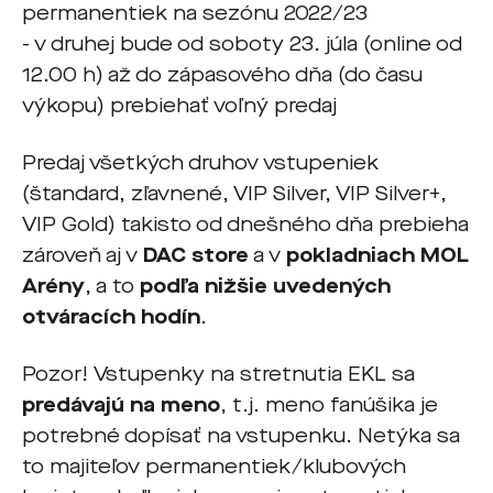
permanentiek na sezónu 2022/23
- v druhej bude od soboty 23. júla (online od
12.00 h) až do zápasového dňa (do času
výkopu) prebiehať voľný predaj
Predaj všetkých druhov vstupeniek
(štandard, zľavnené, VIP Silver, VIP Silver+,
VIP Gold) takisto od dnešného dňa prebieha
zároveň aj v
DAC store
a v
poklad
niach
MOL
Arény
, a to
podľa nižšie uvedených
otváracích hodín
.
Pozor! Vstupenky na stretnutia EKL sa
predávajú na meno
, t.j. meno fanúšika je
potrebné dopísať na vstupenku. Netýka sa
to majiteľov permanentiek/klubových