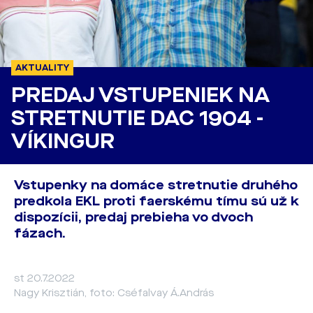
AKTUALITY
PREDAJ VSTUPENIEK NA
STRETNUTIE DAC 1904 -
VÍKINGUR
Vstupenky na domáce stretnutie druhého
predkola EKL proti faerskému tímu sú už k
dispozícii, predaj prebieha vo dvoch
fázach.
st 20.7.2022
Nagy Krisztián, foto: Cséfalvay Á.András