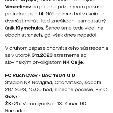
Veszelinov
sa pri jeho prízemnom pokuse
poriadne zapotil. Náš gólman bol v akcii aj o
dvanásť minút, keď zneškodnil samostatný
únik
Klymchuka
. Šance sme teda videli na
oboch stranách, gól však dnes nepadol.
V druhom zápase chorvátskeho sústredenia
sa v utorok
31.1.2023
stretneme so
slovinským prvoligistom
NK Celje
.
FC Ruch Ľvov - DAC 1904 0:0
Štadión NK Novigrad, Chorvátsko, sobota
28.1.2023, 15.00 hod, slnečné počasie, +8°C
Góly:
-
ŽK:
25. Veremiyenko - 13. Káčer, 90.
Ramadan