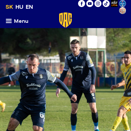
SK
HU
EN
Menu