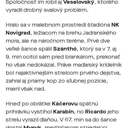
Spoločnosť im robil aj
Veselovský
, ktorého
vyradil drobný svalový problém.
Hralo sa v malebnom prostredí štadióna
NK
Novigrad
, ležiacom na brehu Jadranského
mora, ale na náročnom teréne. Prvé dve
veľké šance spálil
Szánthó
, ktorý sa v 7. aj
9. min ocitol sám pred brankárom, prekonať
ho však nedokázal. Práve maďarský krídelník
bol najaktívnejším strelcom prvého dejstva,
zahral aj priamy kop zo sľubnej pozície,
mieril však nad.
Hneď po obrátke
Káčerovu
spätnú
prihrávku vystihol
Karabin
, no
Ricardo
jeho
strelu vyrazil dlaňou. V 67. min sa do šance
dostal
Mysyk
, medzičasom striedajúci