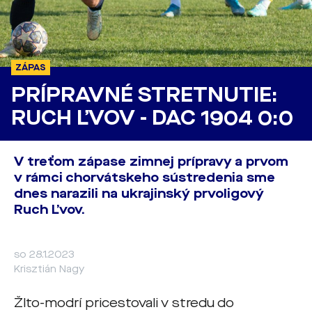
ZÁPAS
PRÍPRAVNÉ STRETNUTIE:
RUCH ĽVOV - DAC 1904 0:0
V treťom zápase zimnej prípravy a prvom
v rámci chorvátskeho sústredenia sme
dnes narazili na ukrajinský prvoligový
Ruch Ľvov.
so 28.1.2023
Krisztián Nagy
Žlto-modrí pricestovali v stredu do