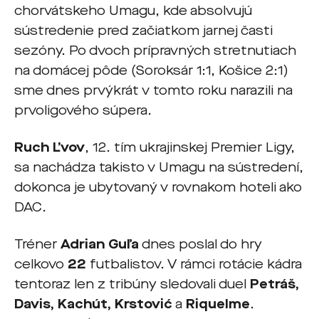
chorvátskeho Umagu, kde absolvujú
sústredenie pred začiatkom jarnej časti
sezóny. Po dvoch prípravných stretnutiach
na domácej pôde (Soroksár 1:1, Košice 2:1)
sme dnes prvýkrát v tomto roku narazili na
prvoligového súpera.
Ruch Ľvov
, 12. tím ukrajinskej Premier Ligy,
sa nachádza takisto v Umagu na sústredení,
dokonca je ubytovaný v rovnakom hoteli ako
DAC.
Tréner
Adrian Guľa
dnes poslal do hry
celkovo
22
futbalistov. V rámci rotácie kádra
tentoraz len z tribúny sledovali duel
Petráš,
Davis, Kachút, Krstović
a
Riquelme
.