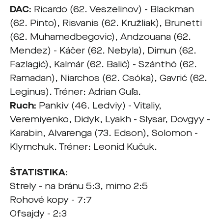
DAC:
Ricardo (62. Veszelinov) - Blackman
(62. Pinto), Risvanis (62. Kružliak), Brunetti
(62. Muhamedbegovic), Andzouana (62.
Mendez) - Káčer (62. Nebyla), Dimun (62.
Fazlagić), Kalmár (62. Balić) - Szánthó (62.
Ramadan), Niarchos (62. Csóka), Gavrić (62.
Leginus). Tréner: Adrian Guľa.
Ruch:
Pankiv (46. Ledviy) - Vitaliy,
Veremiyenko, Didyk, Lyakh - Slysar, Dovgyy -
Karabin, Alvarenga (73. Edson), Solomon -
Klymchuk. Tréner: Leonid Kučuk.
ŠTATISTIKA:
Strely - na bránu 5:3, mimo 2:5
Rohové kopy - 7:7
Ofsajdy - 2:3