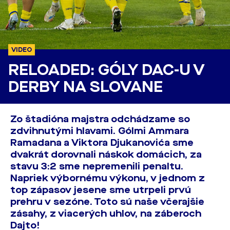
VIDEO
RELOADED: GÓLY DAC-U V
DERBY NA SLOVANE
Zo štadióna majstra odchádzame so
zdvihnutými hlavami. Gólmi Ammara
Ramadana a Viktora Djukanovića sme
dvakrát dorovnali náskok domácich, za
stavu 3:2 sme nepremenili penaltu.
Napriek výbornému výkonu, v jednom z
top zápasov jesene sme utrpeli prvú
prehru v sezóne. Toto sú naše včerajšie
zásahy, z viacerých uhlov, na záberoch
Dajto!