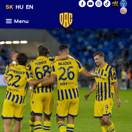
SK
HU
EN
Menu