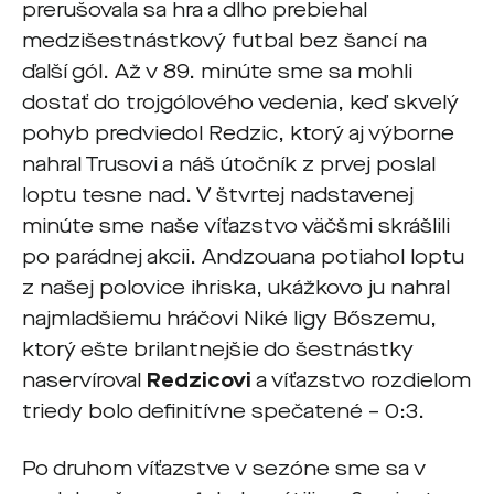
prerušovala sa hra a dlho prebiehal
medzišestnástkový futbal bez šancí na
ďalší gól. Až v 89. minúte sme sa mohli
dostať do trojgólového vedenia, keď skvelý
pohyb predviedol Redzic, ktorý aj výborne
nahral Trusovi a náš útočník z prvej poslal
loptu tesne nad. V štvrtej nadstavenej
minúte sme naše víťazstvo väčšmi skrášlili
po parádnej akcii. Andzouana potiahol loptu
z našej polovice ihriska, ukážkovo ju nahral
najmladšiemu hráčovi Niké ligy Bőszemu,
ktorý ešte brilantnejšie do šestnástky
naservíroval
Redzicovi
a víťazstvo rozdielom
triedy bolo definitívne spečatené – 0:3.
Po druhom víťazstve v sezóne sme sa v