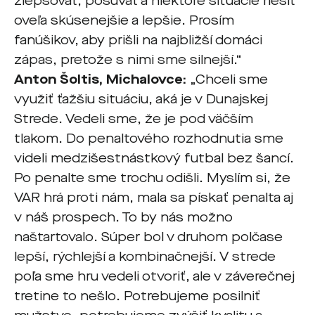
zlepšovať, posúvať a niektoré situácie riešiť
oveľa skúsenejšie a lepšie. Prosím
fanúšikov, aby prišli na najbližší domáci
zápas, pretože s nimi sme silnejší.“
Anton Šoltis, Michalovce:
„Chceli sme
využiť ťažšiu situáciu, aká je v Dunajskej
Strede. Vedeli sme, že je pod väčším
tlakom. Do penaltového rozhodnutia sme
videli medzišestnástkový futbal bez šancí.
Po penalte sme trochu odišli. Myslím si, že
VAR hrá proti nám, mala sa pískať penalta aj
v náš prospech. To by nás možno
naštartovalo. Súper bol v druhom polčase
lepší, rýchlejší a kombinačnejší. V strede
poľa sme hru vedeli otvoriť, ale v záverečnej
tretine to nešlo. Potrebujeme posilniť