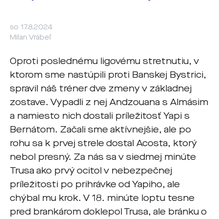
so 17.8.2024
Milan Vrábeľ
Oproti poslednému ligovému stretnutiu, v
ktorom sme nastúpili proti Banskej Bystrici,
spravil náš tréner dve zmeny v základnej
zostave. Vypadli z nej Andzouana s Almásim
a namiesto nich dostali príležitosť Yapi s
Bernátom. Začali sme aktívnejšie, ale po
rohu sa k prvej strele dostal Acosta, ktorý
nebol presný. Za nás sa v siedmej minúte
Trusa ako prvý ocitol v nebezpečnej
príležitosti po prihrávke od Yapiho, ale
chýbal mu krok. V 18. minúte loptu tesne
pred brankárom doklepol Trusa, ale bránku o