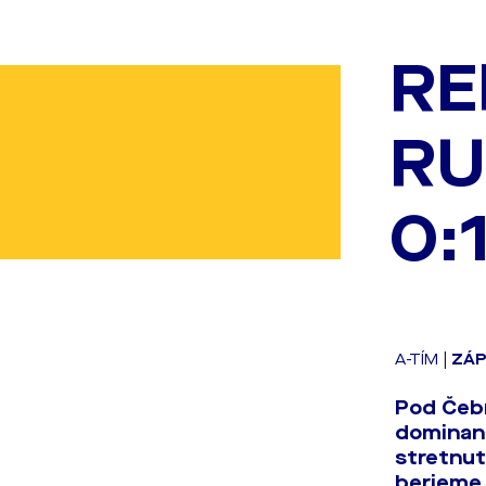
RE
RU
0:1
A-TÍM
|
ZÁ
Pod Čebr
dominanc
stretnut
berieme 