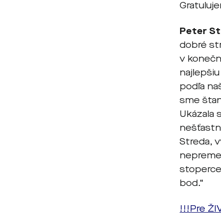
Gratuluj
Peter St
dobré st
v konečn
najlepšiu
podľa naš
sme štan
Ukázala s
nešťastn
Streda, v
nepremeni
stopercen
bod.“
!!!Pre Ž