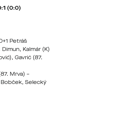
1 (0:0)
0+1 Petráš
, Dimun, Kalmár (K)
vić), Gavrić (87.
87. Mrva) –
, Bobček, Selecký