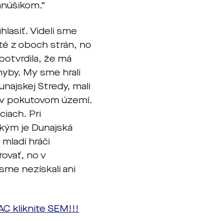
anúšikom.“
lasiť. Videli sme
té z oboch strán, no
potvrdila, že má
hyby. My sme hrali
unajskej Stredy, mali
í v pokutovom území.
ciach. Pri
akým je Dunajská
 mladí hráči
rovať, no v
sme nezískali ani
C kliknite SEM!!!