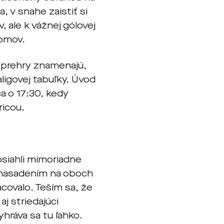
, v snahe zaistiť si
, ale k vážnej gólovej
domov.
 prehry znamenajú,
ligovej tabuľky. Úvod
a o 17:30, kedy
ricou.
siahli mimoriadne
s nasadením na oboch
covalo. Teším sa, že
aj striedajúci
yhráva sa tu ľahko.