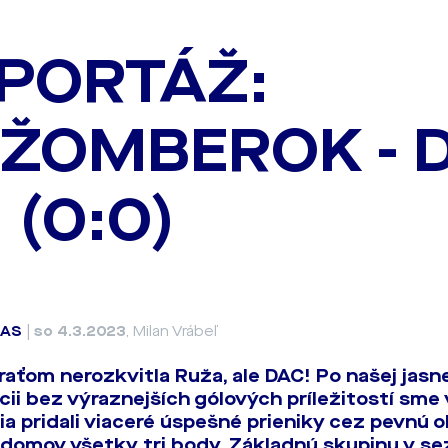
PORTÁŽ:
ŽOMBEROK - D
 (0:0)
PAS
|
so 4.3.2023
, Milan Vrábeľ
aťom nerozkvitla Ruža, ale DAC! Po našej jasn
ii bez výraznejších gólových príležitostí sme v
ia pridali viaceré úspešné prieniky cez pevnú o
domov všetky tri body. Základnú skupinu v s