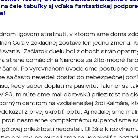
na čele tabuľky aj vďaka fantastickej podpore
e!
nom ligovom stretnutí, v ktorom sme doma zdolali
rian Guľa v základnej zostave len jednu zmenu. K
Risvanis. Začiatok duelu bol z oboch strán opatrn
a strane domácich a Niarchos za žlto-modré farby
 šancí. Po vyrovnanom úvode sme postupne preb
me sa často nevedeli dostať do nebezpečnej pozíc
su, kedy súper doplatí na pasivitu. Takmer sa tak 
V 26. minúte sme mali obrovskú príležitosť na sk
borným centrom na vzdialenejšej žrdi Kalmára, kt
edokázal z prvej skrotiť loptu. Aj naďalej sme mal
le proti nesmierne kompaktnému súperovi sme sa 
 gólovej príležitosti nedostali. Bližšie k rozvlnen
stvo boli my, no museli sme sa uspokojiť s bezgó