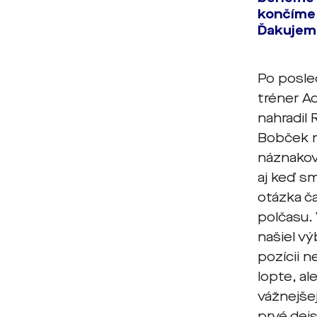
končíme 
Ďakujem
Po posled
tréner Ad
nahradil 
Bobček n
náznakov
aj keď s
otázka ča
polčasu. 
našiel vý
pozícii n
lopte, a
vážnejšej
prvé dej