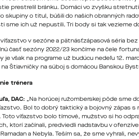
tie prestrelil bránku. Domáci vo zvyšku stretnutia
 skupiny o titul, búšili do našich obranných radov
sti sme ich už nepustili. Tri body si tak vezieme 
 víťazstvo v sezóne a pätnásťzápasová séria bez
dnú časť sezóny 2022/23 končíme na čele fortuna
y je však na programe už budúcu nedeľu 12. marc
 na Štiavničky na súboj s domácou Banskou Byst
nie trénera
uľa, DAC:
„Na horúcej ružomberskej pôde sme do
ťazstvo. Bol to dobrý taktický a bojovný zápas 
. Toto víťazstvo bolo tímové, mužstvo si ho odpra
h, ktorí začínali, predviedli nadstavbu v ofenzíve 
 Ramadan a Nebyla. Teším sa, že sme vyhrali, nev