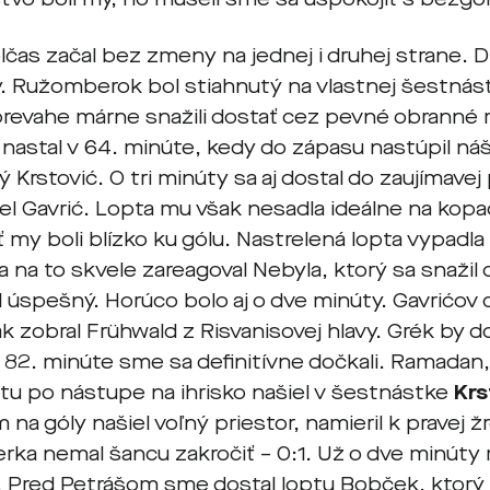
čas začal bez zmeny na jednej i druhej strane. D
y. Ružomberok bol stiahnutý na vlastnej šestnás
prevahe márne snažili dostať cez pevné obranné 
astal v 64. minúte, kedy do zápasu nastúpil náš 
 Krstović. O tri minúty sa aj dostal do zaujímavej 
iel Gavrić. Lopta mu však nesadla ideálne na kopa
 my boli blízko ku gólu. Nastrelená lopta vypadl
 na to skvele zareagoval Nebyla, ktorý sa snažil
l úspešný. Horúco bolo aj o dve minúty. Gavrićov
ak zobral Frühwald z Risvanisovej hlavy. Grék by d
V 82. minúte sme sa definitívne dočkali. Ramadan
útu po nástupe na ihrisko našiel v šestnástke
Krs
na góly našiel voľný priestor, namieril k pravej žr
ka nemal šancu zakročiť – 0:1. Už o dve minúty
. Pred Petrášom sme dostal loptu Bobček, ktorý