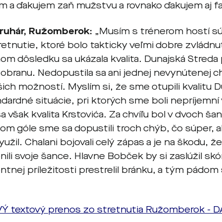
em a ďakujem zaň mužstvu a rovnako ďakujem aj f
ruhár, Ružomberok:
„Musím s trénerom hostí súh
retnutie, ktoré bolo takticky veľmi dobre zvládnu
om dôsledku sa ukázala kvalita. Dunajská Streda 
 obranu. Nedopustila sa ani jednej nevynútenej c
ich možností. Myslím si, že sme otupili kvalitu D
dardné situácie, pri ktorých sme boli nepríjemn
a však kvalita Krstovića. Za chvíľu bol v dvoch šan
om góle sme sa dopustili troch chýb, čo súper, 
yužil. Chalani bojovali celý zápas a je na škodu, že
li svoje šance. Hlavne Bobček by si zaslúžil skó
tnej príležitosti prestrelil bránku, a tým pádom 
IVÝ textový prenos zo stretnutia Ružomberok - DA