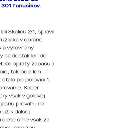
 301 fanúšikov.
 Skalicu 2:1, spravil
ružliaka v obrane
ý a vyrovnaný.
 sa dostali len do
rali opraty zápasu a
ie, tak bola len
stalo po polovici 1.
órovanie. Káčer
orý však v gólovej
i jasnú prevahu na
už k ďalšej
iu siete sme však za
lovou remízou.