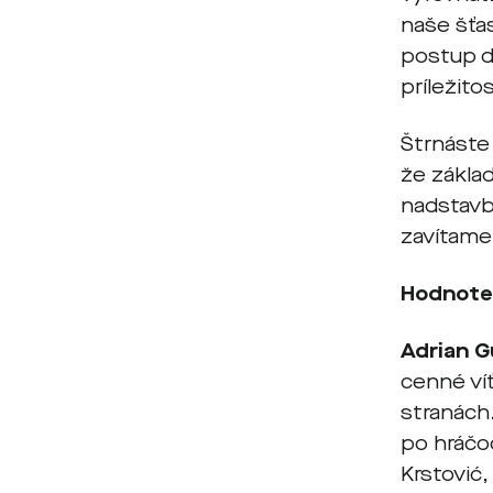
naše šťas
postup do
príležito
Štrnáste
že zákla
nadstavb
zavítame
Hodnote
Adrian G
cenné ví
stranách
po hráčoc
Krstović,