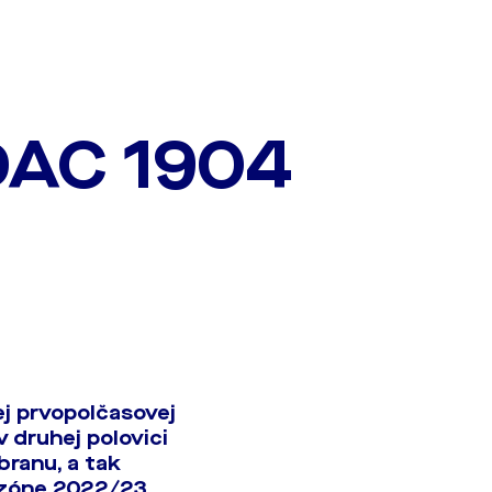
AC 1904
ej prvopolčasovej
 druhej polovici
branu, a tak
ezóne 2022/23