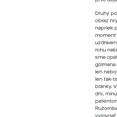
Druhý pol
obraz hr
napriek 
moment n
uzdravený
rohu naš
sme opäť
gólmana a
len nebo
len tak-t
bránky. 
dní, min
patentom 
Ružomber
vyrovnať