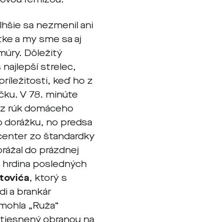
lhšie sa nezmenil ani
tke a my sme sa aj
múry. Dôležitý
najlepší strelec,
príležitosti, keď ho z
čku. V 78. minúte
a z rúk domáceho
 o dorážku, no predsa
 center zo štandardky
orážal do prázdnej
, hrdina posledných
tovića
, ktorý s
di a brankár
 mohla „Ruža“
 tiesnený obranou na