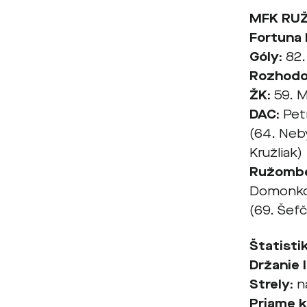
MFK RUŽ
Fortuna l
Góly:
82.
Rozhodov
ŽK:
59. M
DAC:
Petr
(64. Neby
Kružliak)
Ružombe
Domonkos
(69. Šefč
Štatisti
Držanie 
Strely:
na
Priame k