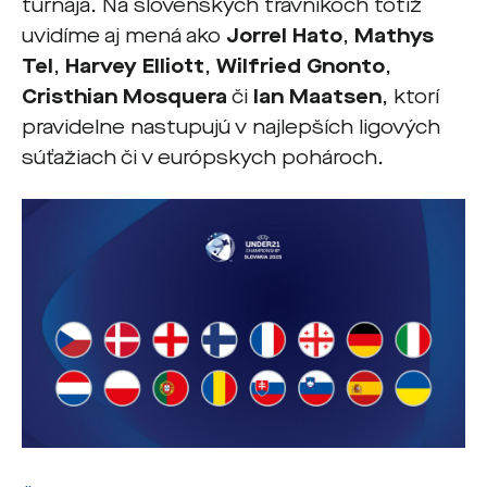
turnaja. Na slovenských trávnikoch totiž
uvidíme aj mená ako
Jorrel Hato
,
Mathys
Tel
,
Harvey Elliott
,
Wilfried Gnonto
,
Cristhian Mosquera
či
Ian Maatsen
, ktorí
pravidelne nastupujú v najlepších ligových
súťažiach či v európskych pohároch.