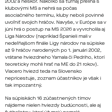
2002 a neskôr. Nakoľko sa turnaj prelína s
klubovými MS a nehrá sa počas
asociačného termínu, kluby neboli povinné
uvoľniť svojich hráčov. Navyše, v Európe sa v
júni hrá o postup na MS 2026 a vyvrcholila aj
Liga Národov (napríklad Španieli mali v
nedeľňajšom finále Ligy národov na súpiske
až 9 hráčov narodených po 1. januári 2002,
vrátane hviezdneho Yamala či Pedriho, ktorí
teoreticky mohli hrať na ME do 21 rokov).
Viacero hviezd teda na Slovensko
nepricestuje, zoznam účastníkov je však i
tak impozantný.
Na súpiskách 16 zúčastnených tímov
nájdeme nielen hviezdy budúcnosti, ale aj