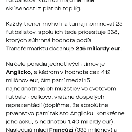
futbalistov, ktorí úž majú nemalé
skúsenosti z piatich top líg.
Každý tréner mohol na turnaj nominovať 23
futbalistov, spolu ich teda pricestuje 368,
ktorých súhrnná hodnota podľa
Transfermarktu dosahuje
2,15 miliardy eur
.
Na čele poradia jednotlivých tímov je
Anglicko
, s kádrom v hodnote cez 412
miliónov eur, čím patrí medzi 15
najhodnotnejších mužstiev vo svetovom
futbale - celkovo, vrátane dospelých
reprezentácií (doplňme, že absolútne
prvenstvo patrí takisto Anglicku, konkrétne
jeho áčku, s hodnotou 1,40 miliardy eur).
Nasledujú mladí
Francúzi
(333 miliónov) a