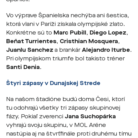
Vo výprave Španielska nechýba ani šestica,
ktorá vlani v Paríži získala olympijské zlato.
Konkrétne sú to
Marc Pubill
,
Diego Lopez
,
Beňat Turrientes
,
Cristhian Mosquera
,
Juanlu Sanchez
a brankár
Alejandro Iturbe
.
Pri olympijskom triumfe bol takisto tréner
Santi Denia
.
Štyri zápasy v Dunajskej Strede
Na našom štadióne budú doma Česi, ktorí
tu odohrajú všetky tri zápasy skupinovej
fázy. Pokiaľ zverenci
Jana Suchopárka
vyhrajú svoju skupinu, v MOL Aréne
nastúpia aj na štvrťfinále proti druhému tímu