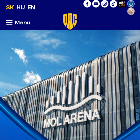
SK
HU
EN
Menu