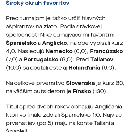
Široký okruh favoritov
Pred turnajom je ťažko určiť hlavných
ašpirantov na zlato. Podľa stávkovej
spoločnosti Niké sú najväčšími favoritmi
Španielsko
a
Anglicko
, na obe vypísali kurz
4,0. Nasledujú
Nemecko
(6,0),
Francúzsko
(7,0) a
Portugalsko
(8,0). Pred
Talianov
(10,0) sa dostali ešte aj
Holanďania
(9,0).
Na celkové prvenstvo
Slovenska
je kurz 80,
najväčším outsiderom je
Fínsko
(130).
Titul spred dvoch rokov obhajujú Angličania,
ktorí vo finále zdolali Španielsko 1:0. Najviac
prvenstiev (po 5) majú na konte Taliani a
Španieli.