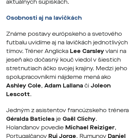
aktuálnych súpiskách.
Osobnosti aj na lavičkách
Známe postavy európskeho a svetového
futbalu uvidíme aj na lavičkách jednotlivých
tímov. Tréner Anglicka
Lee Carsley
vlani na
jeseň ako dočasný kouč viedol v šiestich
stretnutiach áčko svojej krajiny. Medzi jeho
spolupracovníkmi nájdeme mená ako
Ashley Cole
,
Adam Lallana
či
Joleon
Lescott
.
Jedným z asistentov francúzskeho trénera
Géralda Baticlea
je
Gaël Clichy
.
Holanďanov povedie
Michael Reiziger
,
Portugalčanov
Rui Jorge
, Rumunov
Daniel