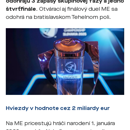
odohrajú 3 zápasy skupinovej fázy a jedno
štvrťfinále
. Otvárací aj finálový duel ME sa
odohrá na bratislavskom Tehelnom poli.
Hviezdy v hodnote cez 2 miliardy eur
Na ME pricestujú hráči narodení 1. januára