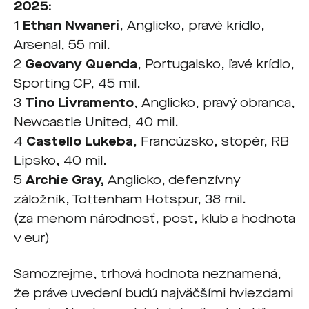
2025:
1
Ethan Nwaneri
, Anglicko, pravé krídlo,
Arsenal, 55 mil.
2
Geovany Quenda
, Portugalsko, ľavé krídlo,
Sporting CP, 45 mil.
3
Tino Livramento
, Anglicko, pravý obranca,
Newcastle United, 40 mil.
4
Castello Lukeba
, Francúzsko, stopér, RB
Lipsko, 40 mil.
5
Archie Gray,
Anglicko, defenzívny
záložník, Tottenham Hotspur, 38 mil.
(za menom národnosť, post, klub a hodnota
v eur)
Samozrejme, trhová hodnota neznamená,
že práve uvedení budú najväčšími hviezdami