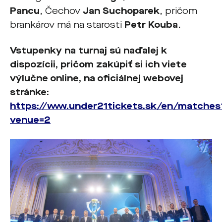
Pancu
, Čechov
Jan Suchoparek
, pričom
brankárov má na starosti
Petr Kouba
.
Vstupenky na turnaj sú naďalej k
dispozícii, pričom zakúpiť si ich viete
výlučne online, na oficiálnej webovej
stránke:
https://www.under21tickets.sk/en/matches
venue=2