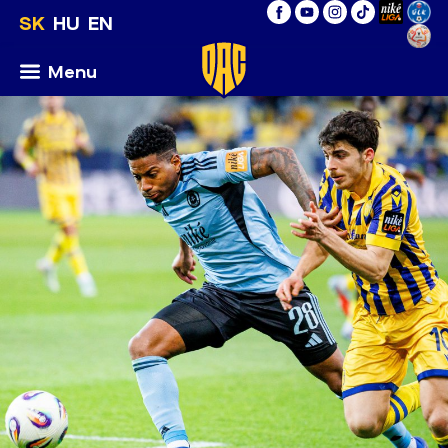
SK
HU
EN
Menu