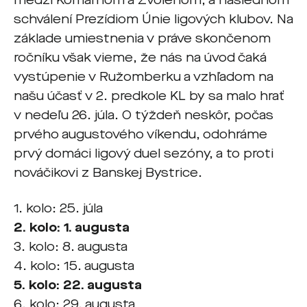
medzi Komárnom a Zvolenom, a následnom
schválení Prezídiom Únie ligových klubov. Na
základe umiestnenia v práve skončenom
ročníku však vieme, že nás na úvod čaká
vystúpenie v Ružomberku a vzhľadom na
našu účasť v 2. predkole KL by sa malo hrať
v nedeľu 26. júla. O týždeň neskôr, počas
prvého augustového víkendu, odohráme
prvý domáci ligový duel sezóny, a to proti
nováčikovi z Banskej Bystrice.
1. kolo: 25. júla
2. kolo: 1. augusta
3. kolo: 8. augusta
4. kolo: 15. augusta
5. kolo: 22. augusta
6. kolo: 29. augusta