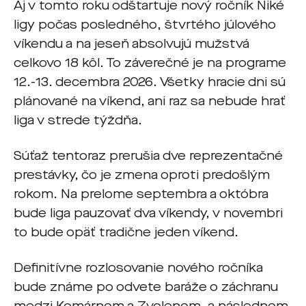
Aj v tomto roku odštartuje nový ročník Niké
ligy počas posledného, štvrtého júlového
víkendu a na jeseň absolvujú mužstvá
celkovo 18 kôl. To záverečné je na programe
12.-13. decembra 2026. Všetky hracie dni sú
plánované na víkend, ani raz sa nebude hrať
liga v strede týždňa.
Súťaž tentoraz prerušia dve reprezentačné
prestávky, čo je zmena oproti predošlým
rokom. Na prelome septembra a októbra
bude liga pauzovať dva víkendy, v novembri
to bude opäť tradične jeden víkend.
Definitívne rozlosovanie nového ročníka
bude známe po odvete baráže o záchranu