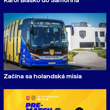
Karol Blaško do Šamorína
Začína sa holandská misia