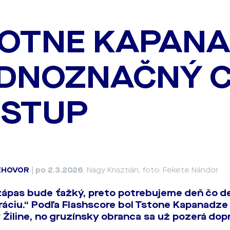
OTNE KAPANA
DNOZNAČNÝ CI
STUP
ZHOVOR
|
po 2.3.2026
, Nagy Krisztián, foto: Fekete Nándor
ápas bude ťažký, preto potrebujeme deň čo d
áciu.“ Podľa Flashscore bol Tstone Kapanadze
 Žiline, no gruzínsky obranca sa už pozerá dop