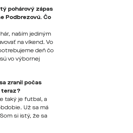
itý pohárový zápas
ame Podbrezovú. Čo
hár, naším jediným
vovať na víkend. Vo
 potrebujeme deň čo
sú vo výbornej
a zranil počas
á teraz?
taký je futbal, a
 obdobie. Už sa má
Som si istý, že sa