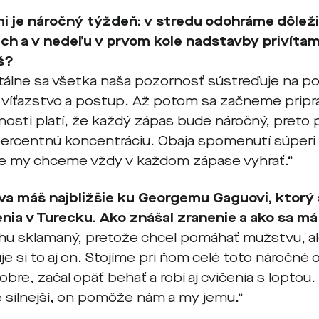
i je náročný týždeň: v stredu odohráme dôlež
ach a v nedeľu v prvom kole nadstavby privít
š?
lne sa všetka naša pozornosť sústreďuje na po
e víťazstvo a postup. Až potom sa začneme pripra
osti platí, že každý zápas bude náročný, preto
ercentnú koncentráciu. Obaja spomenutí súperi 
le my chceme vždy v každom zápase vyhrať.“
a máš najbližšie ku Georgemu Gaguovi, ktorý s
nia v Turecku. Ako znášal zranenie a ako sa m
chu sklamaný, pretože chcel pomáhať mužstvu, ale 
e si to aj on. Stojíme pri ňom celé toto náročné
bre, začal opäť behať a robí aj cvičenia s loptou. 
e silnejší, on pomôže nám a my jemu.“