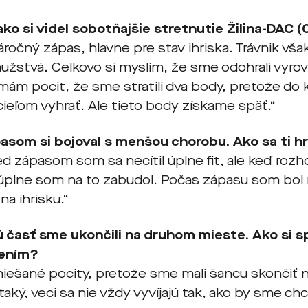
ako si videl sobotňajšie stretnutie Žilina-DAC (
áročný zápas, hlavne pre stav ihriska. Trávnik vša
užstvá. Celkovo si myslím, že sme odohrali vyro
ám pocit, že sme stratili dva body, pretože do
cieľom vyhrať. Ale tieto body získame späť.“
asom si bojoval s menšou chorobu. Ako sa ti hr
d zápasom som sa necítil úplne fit, ale keď rozh
, úplne som na to zabudol. Počas zápasu som bol
na ihrisku.“
 časť sme ukončili na druhom mieste. Ako si 
ením?
ešané pocity, pretože sme mali šancu skončiť 
 taký, veci sa nie vždy vyvíjajú tak, ako by sme chce