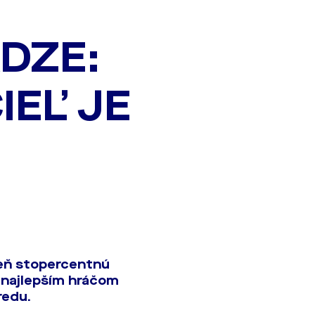
DZE:
EĽ JE
eň stopercentnú
 najlepším hráčom
redu.