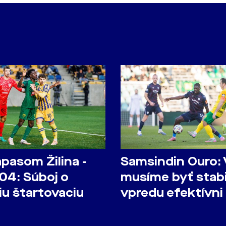
pasom Žilina -
Samsindin Ouro:
04: Súboj o
musíme byť stabi
iu štartovaciu
vpredu efektívni
u