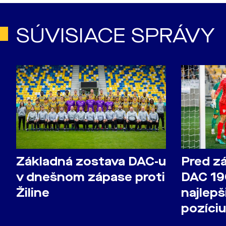
SÚVISIACE SPRÁVY
Základná zostava DAC-u
Pred zá
v dnešnom zápase proti
DAC 19
Žiline
najlepš
pozíci