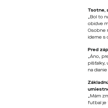
Tsotne, 
„Bol to n
obidve m
Osobne m
ideme s 
Pred záp
„Áno, pre
píšťalky
na dianie 
Základnú
umiestn
„Mám zmi
futbal je