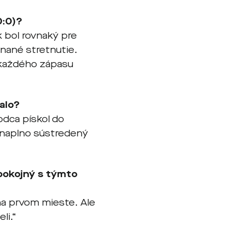
0:0)?
k bol rovnaký pre
vnané stretnutie.
 každého zápasu
alo?
odca pískol do
 naplno sústredený
spokojný s týmto
na prvom mieste. Ale
li.“