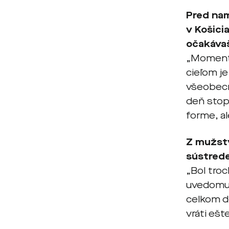
Pred nam
v Košici
očakáva
„Momentá
cieľom j
všeobecn
deň stop
forme, a
Z mužstv
sústrede
„Bol tro
uvedomuj
celkom do
vráti ešt