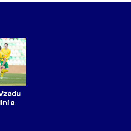
 Vzadu
lní a