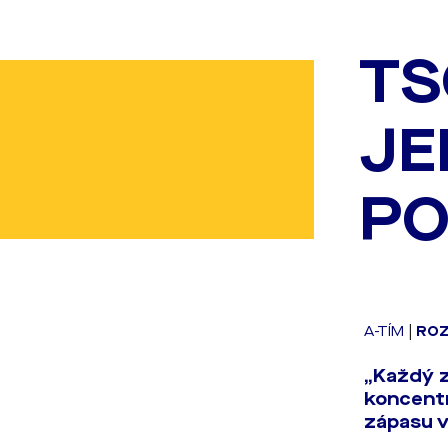
TS
JE
PO
A-TÍM
|
RO
„Každý z
koncentr
zápasu v