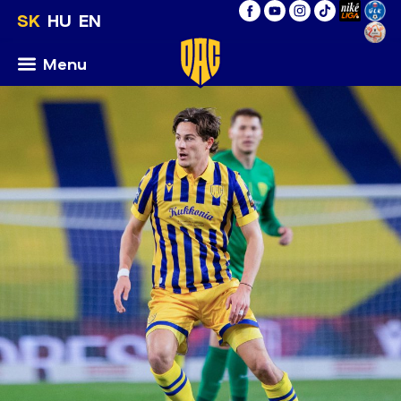
SK
HU
EN
Menu