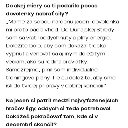
Do akej miery sa ti podarilo počas
dovolenky nabrať sily?
„Máme za sebou náročnú jeseň, dovolenka
mi preto padla vhod. Do Dunajskej Stredy
som sa vrátil oddýchnutý a plný energie.
Dôležité bolo, aby som dokázal troška
vypnúť a venovať sa aj iným dôležitým
veciam, ako sú rodina či sviatky.
Samozrejme, plnil som individuálne
tréningové plány. Tie sú dôležité, aby sme
išli do tvrdej prípravy v dobrej kondícii.“
Na jeseň si patril medzi najvyťaženejších
hráčov ligy, oddych si teda potreboval.
Dokážeš pokračovať tam, kde si v
decembri skončil?