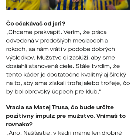
Čo očakávaš od jari?
„Chceme prekvapiť. Verím, že práca
odvedená v predošlých mesiacoch a
rokoch, sa nám vráti v podobe dobrých
výsledkov. Mužstvo si zaslúži, aby sme
dosiahli stanovené ciele. Stále tvrdím, že
tento káder je dostatočne kvalitný aj široký
na to, aby sme získali trofej alebo trofeje, čo
by bol obrovský úspech pre klub.“
Vracia sa Matej Trusa, čo bude určite
pozitívny impulz pre mužstvo. Vnímaš to
rovnako?
„Áno. Našťastie, v kádri máme len drobné