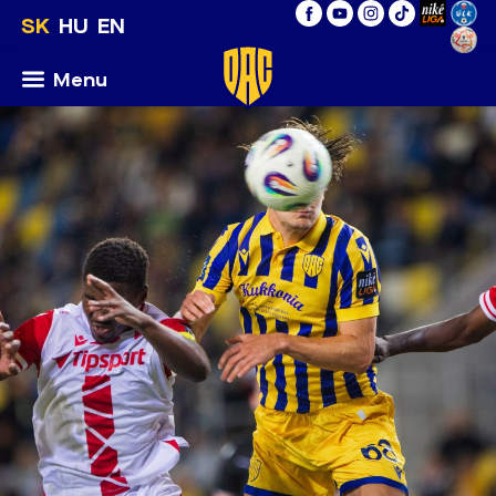
SK
HU
EN
Menu