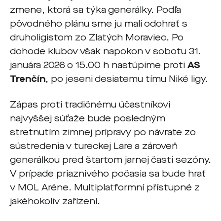
zmene, ktorá sa týka generálky. Podľa
pôvodného plánu sme ju mali odohrať s
druholigistom zo Zlatých Moraviec. Po
dohode klubov však napokon v sobotu 31.
januára 2026 o 15.00 h nastúpime proti
AS
Trenčín
, po jeseni desiatemu tímu Niké ligy.
Zápas proti tradičnému účastníkovi
najvyššej súťaže bude posledným
stretnutím zimnej prípravy po návrate zo
sústredenia v tureckej Lare a zároveň
generálkou pred štartom jarnej časti sezóny.
V prípade priaznivého počasia sa bude hrať
v MOL Aréne. Multiplatformní přístupné z
jakéhokoliv zařízení.