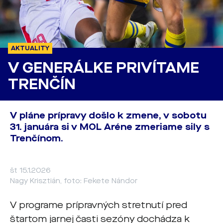
AKTUALITY
V GENERÁLKE PRIVÍTAME
TRENČÍN
V pláne prípravy došlo k zmene, v sobotu
31. januára si v MOL Aréne zmeriame sily s
Trenčínom.
št 15.1.2026
Nagy Krisztián, foto: Fekete Nándor
V programe prípravných stretnutí pred
štartom jarnej časti sezóny dochádza k