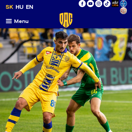
SK
HU
EN
Menu