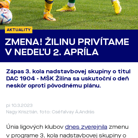
AKTUALITY
ZMENA! ŽILINU PRIVÍTAME
V NEDEĽU 2. APRÍLA
Zápas 3. kola nadstavbovej skupiny o titul
DAC 1904 - MŠK Žilina sa uskutoční o deň
neskôr oproti pôvodnému plánu.
pi 10.3.2023
Nagy Krisztián, foto: Cséfalvay Á.András
Únia ligových klubov
dnes zverejnila
zmenu
v programe 3. kola nadstavbovej skupiny o