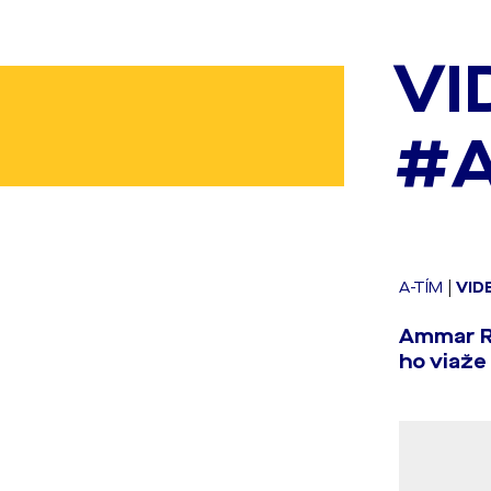
VI
#
A-TÍM
|
VID
Ammar R
ho viaže