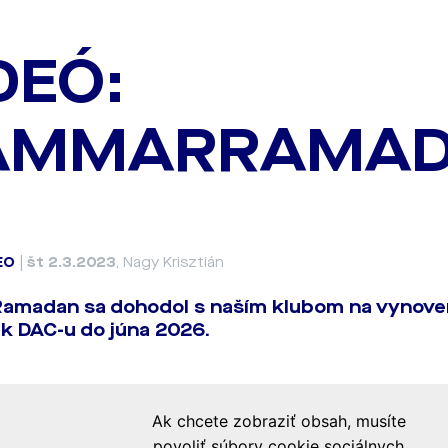
DEÓ:
AMMARRAMAD
EO
|
št 2.3.2023
, Nagy Krisztián
amadan sa dohodol s naším klubom na vynoven
 k DAC-u do júna 2026.