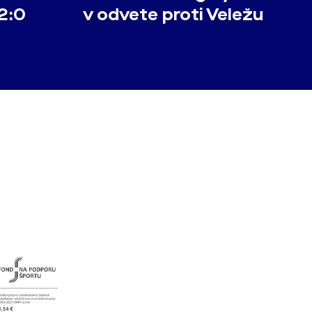
2:0
v odvete proti Veležu