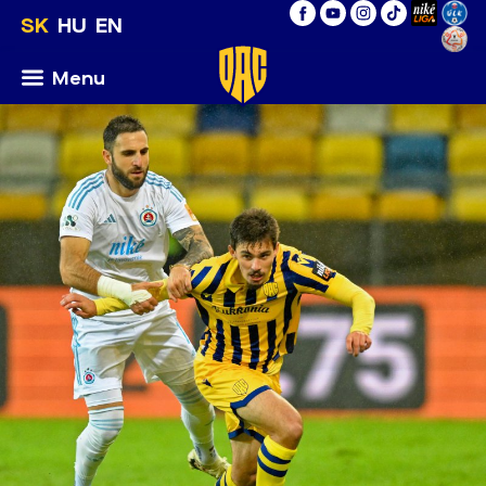
SK
HU
EN
Menu